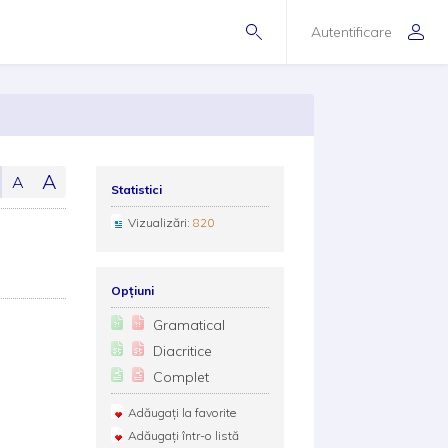
Autentificare
A
A
Statistici
Vizualizări:
820
Opțiuni
Gramatical
Diacritice
Complet
Adăugați la favorite
Adăugați într-o listă