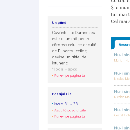
Cu toți 
Și cunun
Iar mai 
Cel mai 
Un gând
Cuvântul lui Dumnezeu
este o lumină pentru
cărarea celui ce ascultă
Resurs
de El pentru ceilalți
Nu-i si
devine un altfel de
Marian N
întuneric.
Ioan Hapca
Nu-i si
Pune-l pe pagina ta
Nicolae M
Nu-i si
Pasajul zilei
Nicolae M
Isaia 31 - 33
Nu-i si
Ascultă pasajul zilei
Costel Hof
Pune-l pe pagina ta
Nu-i si