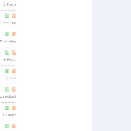
Poezie
Partitură
Acorduri
Poezie
Midi
zie recitată
Cântec