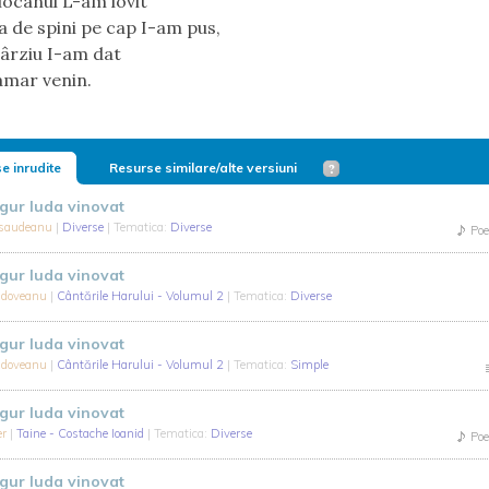
ciocanul L-am lovit
a de spini pe cap I-am pus,
târziu I-am dat
amar venin.
e inrudite
Resurse similare/alte versiuni
ngur Iuda vinovat
asaudeanu
|
Diverse
| Tematica:
Diverse
Poe
ngur Iuda vinovat
oldoveanu
|
Cântările Harului - Volumul 2
| Tematica:
Diverse
ngur Iuda vinovat
oldoveanu
|
Cântările Harului - Volumul 2
| Tematica:
Simple
ngur Iuda vinovat
er
|
Taine - Costache Ioanid
| Tematica:
Diverse
Poe
ngur Iuda vinovat