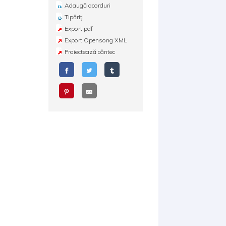
Adaugă acorduri
Tipăriți
Export pdf
Export Opensong XML
Proiectează cântec