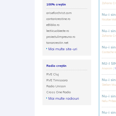
Zaharia Cr
100% creștin
ariseforchrist.com
Nu-i si
cantaricrestine.ro
Nicolae M
eBiblia.ro
Nu-i si
lectiicuobiecte.ro
Zaharia Cr
proiectulimpreuna.ro
tanarcrestin.net
Nu-i si
Mai multe site-uri
Costache I
NU-I S
Radio creștin
Anonim
|
RVE Cluj
Nu-i si
RVE Timisoara
Stelian M
Radio Unison
Cross One Radio
Nu-i si
Mai multe radiouri
Nelu Priba
Nu-i si