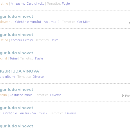
istina
|
Mireasma Cerului vol1
| Tematica:
Paște
ngur Iuda vinovat
oldoveanu
|
Cântările Harului - Volumul 2
| Tematica:
Cor Mixt
ngur Iuda vinovat
istina
|
Comorii Cerești
| Tematica:
Paște
ngur Iuda vinovat
oanid
|
Taine
| Tematica:
Paște
INGUR IUDA VINOVAT
fara album
| Tematica:
Diverse
ngur Iuda vinovat
uscan
|
Costache Ioanid
| Tematica:
Diverse
Poe
ngur Iuda vinovat
c
|
Cântările Harului - Volumul 2
| Tematica:
Diverse
ngur Iuda vinovat