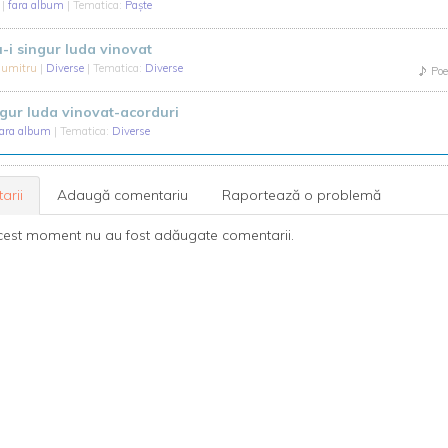
y
|
fara album
| Tematica:
Paște
u-i singur Iuda vinovat
Dumitru
|
Diverse
| Tematica:
Diverse
Poe
ngur Iuda vinovat-acorduri
fara album
| Tematica:
Diverse
arii
Adaugă comentariu
Raportează o problemă
cest moment nu au fost adăugate comentarii.