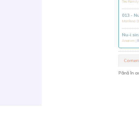
Teo Famil
013 - N
Marilena 
Nu-i si
Anonim
|
Coment
Până în a