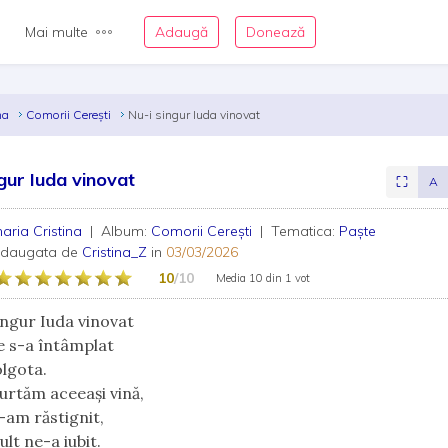
Mai multe
Adaugă
Donează
ina
Comorii Cerești
Nu-i singur Iuda vinovat
ngur Iuda vinovat
⛶
A
aria Cristina
| Album:
Comorii Cerești
| Tematica:
Paște
adaugata de
Cristina_Z
in
03/03/2026
10
/10
Media
10
din
1 vot
singur Iuda vinovat
e s-a întâmplat
olgota.
purtăm aceeași vină,
L-am răstignit,
lt ne-a iubit.