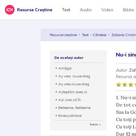
Resurse Creștine
Text
Audio
Video
Biblia
Resurse creștine
Text
Cântece
Zaharia Crist
Nu-i si
De același autor
Amăgiți
Autor:
Zah
Aș vrea, Isuse drag
Resursa 
Aș,vrea,Isuse drag
Așteptăm acea zi
1. Nu-i 
Azi vine să Îti...
De tot c
Betleeme, Betleeme
Sus la G
Binecuvântare
Cu toți 
Inainte
Cu toți 
Dar El mu