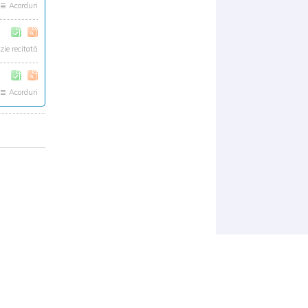
Acorduri
zie recitată
Acorduri