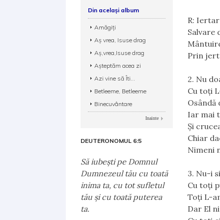
Din același album
R: Iertar
Amăgiți
Salvare 
Aș vrea, Isuse drag
Mântuire
Aș,vrea,Isuse drag
Prin jert
Așteptăm acea zi
2. Nu do
Azi vine să Îti...
Cu toți 
Betleeme, Betleeme
Osândă 
Binecuvântare
Iar mai 
Inainte
Și cruce
Chiar da
DEUTERONOMUL 6:5
Nimeni n
Să iubeşti pe Domnul
Dumnezeul tău cu toată
3. Nu-i s
inima ta, cu tot sufletul
Cu toți 
tău şi cu toată puterea
Toți L-a
ta.
Dar El n