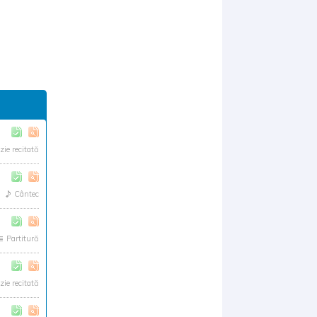
zie recitată
Cântec
Partitură
zie recitată