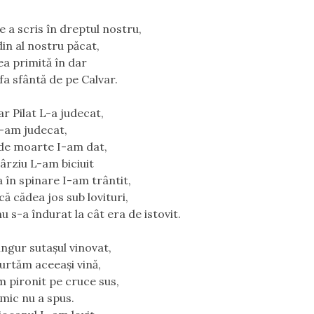
e a scris în dreptul nostru,
din al nostru păcat,
a primită în dar
fa sfântă de pe Calvar.
ar Pilat L-a judecat,
L-am judecat,
de moarte I-am dat,
târziu L-am biciuit
a în spinare I-am trântit,
că cădea jos sub lovituri,
u s-a îndurat la cât era de istovit.
ingur sutașul vinovat,
purtăm aceeași vină,
m pironit pe cruce sus,
imic nu a spus.