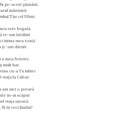
bi pe-acest pământ,
arul mântuirii
uhul Tău cel Sfânt.
 mea este bogată,
ă te-am întâlnit
i inima mea toată
 ți -am dăruit.
i a mea fericire,
i mult har,
rins cu-a Ta iubire
 viața la Calvar.
i am nici o povară
ate m-ai scăpat
cut viața ușoară
ii în veci lăudat!