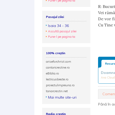
Pune-l pe pagina ta
R: Bucuri
Vei rămâ
Pasajul zilei
De vor fi
Cu Tine v
Isaia 34 - 36
Ascultă pasajul zilei
Pune-l pe pagina ta
100% creștin
ariseforchrist.com
Resurs
cantaricrestine.ro
Doamne 
eBiblia.ro
Ana Claud
lectiicuobiecte.ro
proiectulimpreuna.ro
tanarcrestin.net
Coment
Mai multe site-uri
Până în a
Radio creștin