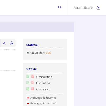
Autentificare
A
A
Statistici
Vizualizări:
306
Opțiuni
Gramatical
Diacritice
Complet
Adăugați la favorite
Adăugați într-o listă