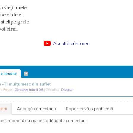
a vieții mele
ne zi de zi
 și clipe grele
oi birui.
Ascultă cântarea
e inrudite
-Ți mulțumesc din suflet
ia Pașca
|
Cântarea inimii 06
| Tematica:
Diverse
arii
Adaugă comentariu
Raportează o problemă
cest moment nu au fost adăugate comentarii.