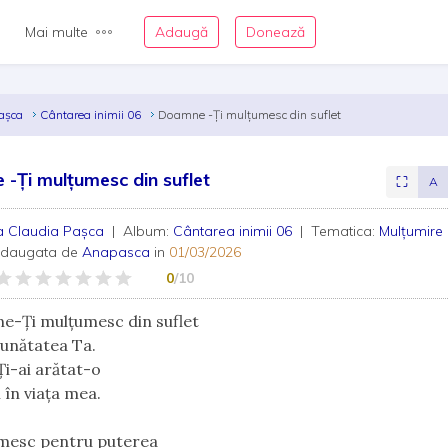
Mai multe
Adaugă
Donează
Pașca
Cântarea inimii 06
Doamne -Ți mulțumesc din suflet
-Ți mulțumesc din suflet
⛶
A
a Claudia Pașca
| Album:
Cântarea inimii 06
| Tematica:
Mulțumire
adaugata de
Anapasca
in
01/03/2026
0
/10
e-Ți mulțumesc din suflet
unătatea Ta.
Ți-ai arătat-o
 în viața mea.
umesc pentru puterea