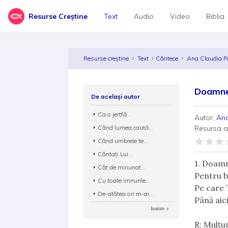
Resurse Creștine
Text
Audio
Video
Biblia
Resurse creștine
Text
Cântece
Ana Claudia 
Doamne 
De același autor
Ca o jertfă...
Autor:
An
Când lumea caută...
Resursa 
Când umbrele te...
Cântați Lui...
1. Doamn
Cât de minunat...
Pentru b
Cu toate imnurile...
Pe care 
De-atâtea ori m-ai...
Până aici
Inainte
R: Mulț