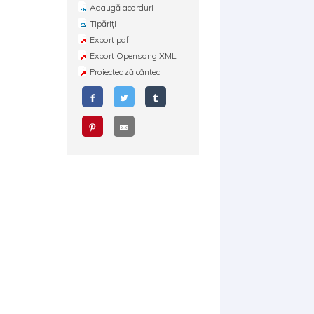
Adaugă acorduri
Tipăriți
Export pdf
Export Opensong XML
Proiectează cântec