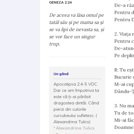
GENEZA 2:24
De-a răz
Pentru d
De aceea va lăsa omul pe
Pentru D
tatăl său şi pe mama sa şi
se va lipi de nevasta sa, şi
2. Viața
se vor face un singur
Pentru c
trup.
De-atunc
Pe deplin
R: Tu eșt
Un gând
Bucurie ș
M-ai cup
Apocalipsa 2:4-5 VDC
Dar ce am împotriva ta
Dându-Ți
este că ți-ai părăsit
dragostea dintâi. Când
3. Nu ma
pierzi din culorile
Tu de to
curcubeului sufletesc. (
Mi-ai fă
Alexandrina Tulics)
Doamne, f
Alexandrina Tulics