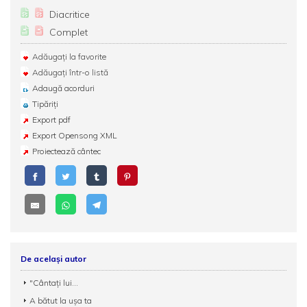
Diacritice
Complet
Adăugați la favorite
Adăugați într-o listă
Adaugă acorduri
Tipăriți
Export pdf
Export Opensong XML
Proiectează cântec
De același autor
"Cântați lui...
A bătut la uşa ta