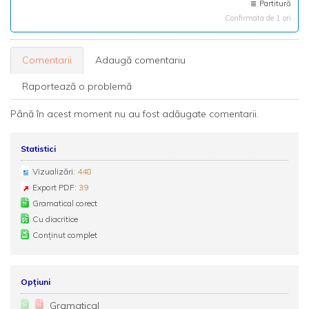
Partitură
Confirmata de 1 ori
Comentarii
Adaugă comentariu
Raportează o problemă
Până în acest moment nu au fost adăugate comentarii.
Statistici
Vizualizări:
448
Export PDF:
39
Gramatical corect
Cu diacritice
Conținut complet
Opțiuni
Gramatical