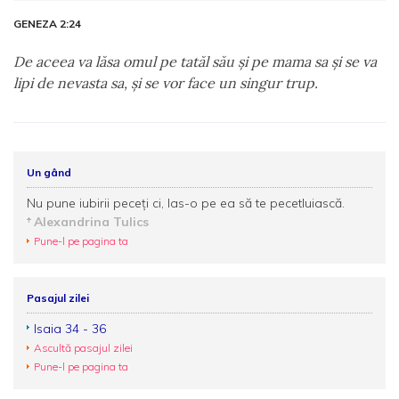
GENEZA 2:24
De aceea va lăsa omul pe tatăl său şi pe mama sa şi se va
lipi de nevasta sa, şi se vor face un singur trup.
Un gând
Nu pune iubirii peceți ci, las-o pe ea să te pecetluiască.
Alexandrina Tulics
Pune-l pe pagina ta
Pasajul zilei
Isaia 34 - 36
Ascultă pasajul zilei
Pune-l pe pagina ta