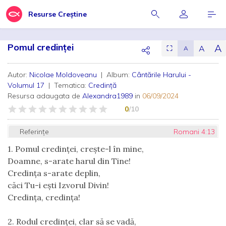
Resurse Creștine
Pomul credinței
A
A
⛶
A
Autor:
Nicolae Moldoveanu
| Album:
Cântările Harului -
Volumul 17
| Tematica:
Credință
Resursa adaugata de
Alexandra1989
in
06/09/2024
0
/10
Referințe
Romani 4:13
1. Pomul credinţei, crește-l în mine,
Doamne, s-arate harul din Tine!
Credinţa s-arate deplin,
căci Tu-i eşti Izvorul Divin!
Credința, credinţa!
2. Rodul credinţei, clar să se vadă,