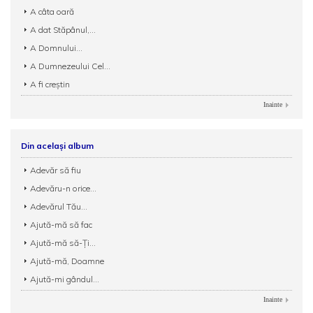
A câta oară
A dat Stăpânul,...
A Domnului...
A Dumnezeului Cel...
A fi creștin
Inainte
Din același album
Adevăr să fiu
Adevăru-n orice...
Adevărul Tău...
Ajută-mă să fac
Ajută-mă să-Ți...
Ajută-mă, Doamne
Ajută-mi gândul...
Inainte