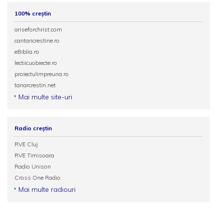
100% creștin
ariseforchrist.com
cantaricrestine.ro
eBiblia.ro
lectiicuobiecte.ro
proiectulimpreuna.ro
tanarcrestin.net
Mai multe site-uri
Radio creștin
RVE Cluj
RVE Timisoara
Radio Unison
Cross One Radio
Mai multe radiouri