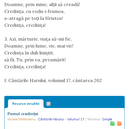
Doamne, prin mine, alții să creadă!
Credinţa, cu rodu-i frumos,
s-atragă pe toţi la Hristos!
Credința, credinţa!
3. Azi, mărturie, viaţa să-mi fie,
Doamne, prin lume, vie, mai vie!
Credinţa în duh liniştit,
să fii, Tu, prin ea, preamărit!
Credinţa, credinţa!
I: Cântările Harului, volumul 17, cântarea 202
Resurse inrudite
Pomul credinței
Nicolae Moldoveanu
|
Cântările Harului - Volumul 17
| Tematica:
Simple