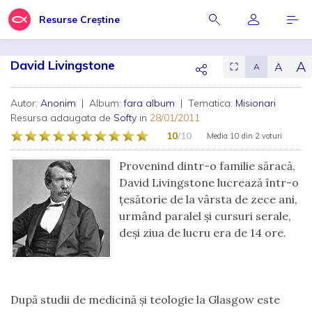
Resurse Creștine
David Livingstone
A
A
⛶
A
Autor:
Anonim
| Album:
fara album
| Tematica:
Misionari
Resursa adaugata de
Softy
in
28/01/2011
10
/10
Media
10
din
2 voturi
Provenind dintr-o familie săracă,
David Livingstone lucrează într-o
ţesătorie de la vârsta de zece ani,
urmând paralel şi cursuri serale,
deşi ziua de lucru era de 14 ore.
După studii de medicină şi teologie la Glasgow este