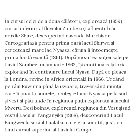
În cursul celei de a doua călătorii, explorează (1859)
cursul inferior al fluviului Zambezi şi afluentul său
nordic Shire, descoperind cascada Murchison.
Cartografiază pentru prima oară lacul Shirwa şi
cercetează mare lac Nyassa, căruia îi întocmeşte
prima hartă exactă (1861). După moartea soţiei sale pe
fluviul Zambezi în ianuarie 1862, îşi continuă călătoria
explorând în continuare Lacul Nyasa. După ce pleacă
la Londra, revine în Africa orientală în 1866. Urcând
pe râul Ruwuma până la izvoare, traversând munţii
care îi poartă numele, ocoleşte lacul Nyassa pe la sud
şi vest şi pătrunde în regiunea puţin explorată a lacului
Mweru. Deşi bolnav, explorează regiunea din Vest şisud
vestul Lacului Tanganyika (1868), descoperind Lacul
Bangweulu şi râul Lualaba, care era socotit, just, ca
fiind cursul superior al fluviului Congo .