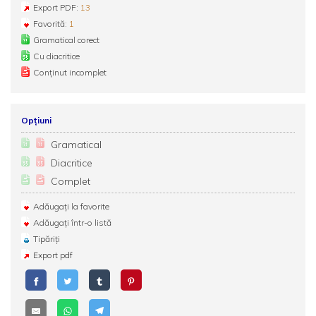
Export PDF:
13
Favorită:
1
Gramatical corect
Cu diacritice
Conținut incomplet
Opțiuni
Gramatical
Diacritice
Complet
Adăugați la favorite
Adăugați într-o listă
Tipăriți
Export pdf