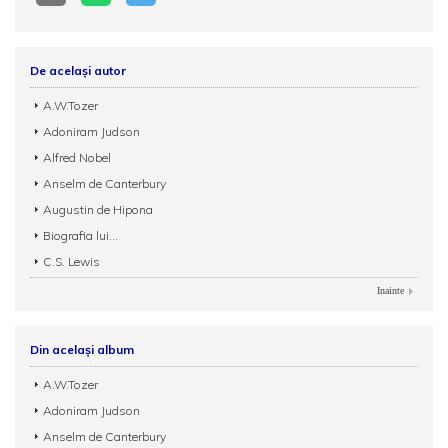
De același autor
A.W.Tozer
Adoniram Judson
Alfred Nobel
Anselm de Canterbury
Augustin de Hipona
Biografia lui...
C.S. Lewis
Inainte
Din același album
A.W.Tozer
Adoniram Judson
Anselm de Canterbury