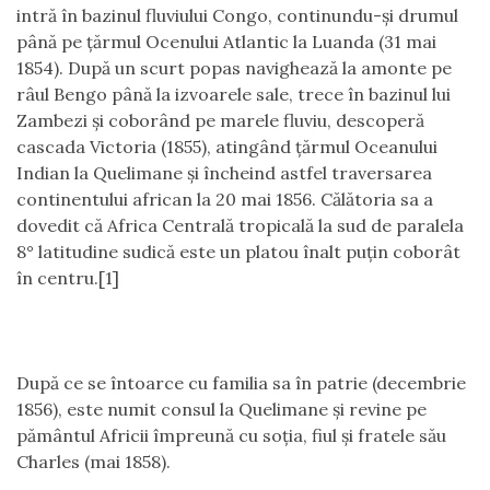
intră în bazinul fluviului Congo, continundu-şi drumul
până pe ţărmul Ocenului Atlantic la Luanda (31 mai
1854). După un scurt popas navighează la amonte pe
râul Bengo până la izvoarele sale, trece în bazinul lui
Zambezi şi coborând pe marele fluviu, descoperă
cascada Victoria (1855), atingând ţărmul Oceanului
Indian la Quelimane şi încheind astfel traversarea
continentului african la 20 mai 1856. Călătoria sa a
dovedit că Africa Centrală tropicală la sud de paralela
8° latitudine sudică este un platou înalt puţin coborât
în centru.[1]
După ce se întoarce cu familia sa în patrie (decembrie
1856), este numit consul la Quelimane şi revine pe
pământul Africii împreună cu soţia, fiul şi fratele său
Charles (mai 1858).