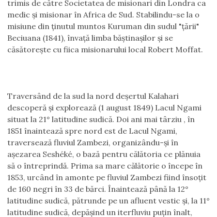
trimis de către Societatea de misionari din Londra ca
medic şi misionar în Africa de Sud. Stabilindu-se la o
misiune din ţinutul muntos Kuruman din sudul "ţării"
Beciuana (1841), învaţă limba băştinaşilor şi se
căsătoreşte cu fiica misionarului local Robert Moffat.
Traversând de la sud la nord deşertul Kalahari
descoperă şi explorează (1 august 1849) Lacul Ngami
situat la 21° latitudine sudică. Doi ani mai târziu , în
1851 înaintează spre nord est de Lacul Ngami,
traversează fluviul Zambezi, organizându-şi în
aşezarea Seshéké, o bază pentru călătoria ce plănuia
să o întreprindă. Prima sa mare călătorie o începe în
1853, urcând în amonte pe fluviul Zambezi fiind însoţit
de 160 negri în 33 de bărci. Înaintează până la 12°
latitudine sudică, pătrunde pe un afluent vestic şi, la 11°
latitudine sudică, depăşind un iterfluviu puţin înalt,