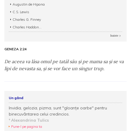
Augustin de Hipona
C.S. Lewis
Charles G. Finney
Charles Haddon...
Inainte
GENEZA 2:24
De aceea va lăsa omul pe tatăl său şi pe mama sa şi se va
lipi de nevasta sa, şi se vor face un singur trup.
Un gând
Invidia, gelozia, pizma, sunt ''gloanţe oarbe'' pentru
binecuvântarea celui credincios.
Alexandrina Tulics
Pune-l pe pagina ta