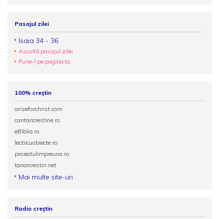
Pasajul zilei
Isaia 34 - 36
Ascultă pasajul zilei
Pune-l pe pagina ta
100% creștin
ariseforchrist.com
cantaricrestine.ro
eBiblia.ro
lectiicuobiecte.ro
proiectulimpreuna.ro
tanarcrestin.net
Mai multe site-uri
Radio creștin