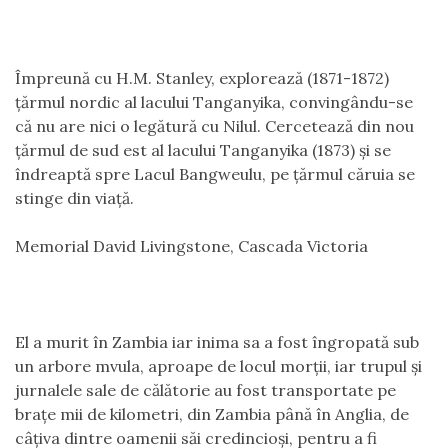
Împreună cu H.M. Stanley, explorează (1871-1872)
ţărmul nordic al lacului Tanganyika, convingându-se
că nu are nici o legătură cu Nilul. Cercetează din nou
ţărmul de sud est al lacului Tanganyika (1873) şi se
îndreaptă spre Lacul Bangweulu, pe ţărmul căruia se
stinge din viaţă.
Memorial David Livingstone, Cascada Victoria
El a murit în Zambia iar inima sa a fost îngropată sub
un arbore mvula, aproape de locul morţii, iar trupul şi
jurnalele sale de călătorie au fost transportate pe
braţe mii de kilometri, din Zambia până în Anglia, de
câţiva dintre oamenii săi credincioşi, pentru a fi