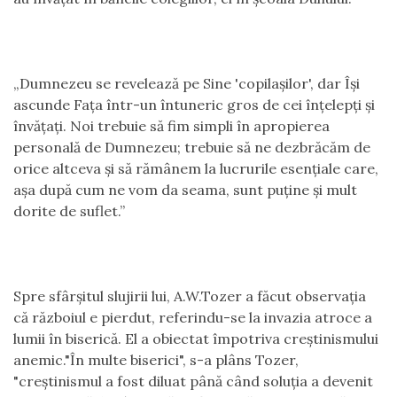
„Dumnezeu se revelează pe Sine 'copilaşilor', dar Îşi
ascunde Faţa într-un întuneric gros de cei înţelepţi şi
învăţaţi. Noi trebuie să fim simpli în apropierea
personală de Dumnezeu; trebuie să ne dezbrăcăm de
orice altceva şi să rămânem la lucrurile esenţiale care,
aşa după cum ne vom da seama, sunt puţine şi mult
dorite de suflet.”
Spre sfârşitul slujirii lui, A.W.Tozer a făcut observaţia
că războiul e pierdut, referindu-se la invazia atroce a
lumii în biserică. El a obiectat împotriva creştinismului
anemic."În multe biserici", s-a plâns Tozer,
"creştinismul a fost diluat până când soluţia a devenit