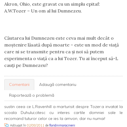
Akron, Ohio, este gravat cu un simplu epitaf:
A.W.Tozer – Un om al lui Dumnezeu.
Căutarea lui Dumnezeu este ceva mai mult decât o
moştenire lăsată după moarte – este un mod de viaţă
care ni se transmite pentru ca şi noi să putem
experimenta o viaţă ca a lui Tozer. Tu ai început să-L
cauţi pe Dumnezeu?
Comentarii
Adaugă comentariu
Raportează o problemă
sustin ceea ce L.Ravenhill a marturisit despre Tozer:a invatat la
scoala Duhului;citesc cu interes cartile domniei sale le
recomand tuturor celor ce ies la amvon, dar nu numai!
Adăugat în
02/08/2011
de
floridinmaracineni