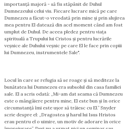
importanţă majoră - să fiu stăpânit de Duhul
Dumnezeului celui viu. Fiecare lucrare mică pe care
Dumnezeu a făcut-o vreodată prin mine şi prin slujirea
mea pentru El datează din acel moment când am fost
umplut de Duhul. De aceea pledez pentru viaţa
spirituală a Trupului lui Cristos şi pentru lucrările
veşnice ale Duhului veşnic pe care El le face prin copiii
lui Dumnezeu, instrumentele Sale".
Locul în care se refugia să se roage şi să mediteze la
bunătatea lui Dumnezeu era subsolul din casa familiei
sale. El a scris odată: „Mi-am dat seama că Dumnezeu
este o mângâiere pentru mine, El este bun şi în orice
circumstanţă îmi este uşor să trăiesc cu El.” Snyder
scrie despre el: „Dragostea şi harul lui Isus Hristos
erau pentru el o uimire, un motiv de adorare în orice
împrejurare”. Deşi nu a urmat nici un seminar sau