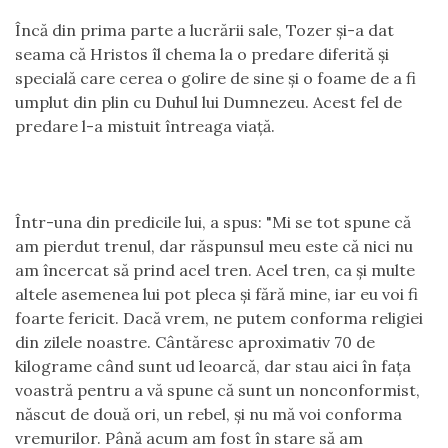
Încă din prima parte a lucrării sale, Tozer şi-a dat
seama că Hristos îl chema la o predare diferită şi
specială care cerea o golire de sine şi o foame de a fi
umplut din plin cu Duhul lui Dumnezeu. Acest fel de
predare l-a mistuit întreaga viaţă.
Într-una din predicile lui, a spus: "Mi se tot spune că
am pierdut trenul, dar răspunsul meu este că nici nu
am încercat să prind acel tren. Acel tren, ca şi multe
altele asemenea lui pot pleca şi fără mine, iar eu voi fi
foarte fericit. Dacă vrem, ne putem conforma religiei
din zilele noastre. Cântăresc aproximativ 70 de
kilograme când sunt ud leoarcă, dar stau aici în faţa
voastră pentru a vă spune că sunt un nonconformist,
născut de două ori, un rebel, şi nu mă voi conforma
vremurilor. Până acum am fost în stare să am