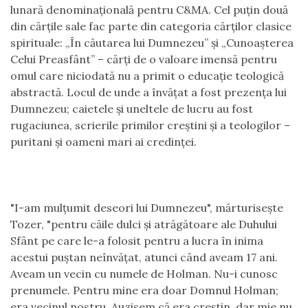
lunară denominaţională pentru C&MA. Cel puţin două
din cărţile sale fac parte din categoria cărţilor clasice
spirituale: „În căutarea lui Dumnezeu” şi „Cunoaşterea
Celui Preasfânt” – cărţi de o valoare imensă pentru
omul care niciodată nu a primit o educaţie teologică
abstractă. Locul de unde a învăţat a fost prezenţa lui
Dumnezeu; caietele şi uneltele de lucru au fost
rugaciunea, scrierile primilor creştini şi a teologilor –
puritani şi oameni mari ai credinţei.
"I-am mulţumit deseori lui Dumnezeu", mărturiseşte
Tozer, "pentru căile dulci şi atrăgătoare ale Duhului
Sfânt pe care le-a folosit pentru a lucra în inima
acestui puştan neînvăţat, atunci când aveam 17 ani.
Aveam un vecin cu numele de Holman. Nu-i cunosc
prenumele. Pentru mine era doar Domnul Holman;
era vecinul nostru. Auzisem că era creştin, dar mie nu