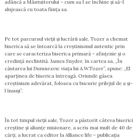
adâncă a Mântuitorului – cum sa I se închine şi să-I
slujească cu toata fiinţa sa.
Pe tot parcursul vieţii şi lucrării sale, Tozer a chemat
biserica să se întoarcă la creştinismul autentic prin
care se caracteriza biserica primară – sfinţenie şi o
credinţă neclintită. James Snyder, în cartea sa, „În
căutarea lui Dumnezeu: viaţa lui A.W.Tozer”, spune: „El
aparţinea de biserica întreagă. Oriunde găsea
creştinism adevărat, folosea cu bucurie prilejul de a şi-
l însuşi”.
În tot timpul vieţii sale, Tozer a păstorit câteva biserici
creştine şi alianţe misionare, a scris mai mult de 40 de
cărţi, a lucrat ca editor la Alliance life – publicaţia