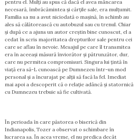
pentru el. Mulţi au spus că dacă el avea mâncarea
necesară, îmbrăcămintea şi cărţile sale, era mulţumit.
Familia sa nu a avut niciodată o maşină, în schimb au
ales să călătorească cu autobuzul sau cu trenul. Chiar
şi după ce a ajuns un autor creştin bine cunoscut, el a
cedat în scris majoritatea drepturilor sale pentru cei
care se aflau în nevoie. Mesajul pe care îl transmitea
era în aceeaşi măsură înviorător şi pătrunzător, dur,
care nu permitea compromisuri. Singura lui ţintă în
viaţă era să-L cunoască pe Dumnezeu într-un mod
personal şi a încurajat pe alţii să facă la fel. Imediat
mai apoi a descoperit că o relaţie adâncă şi statornică
cu Dumnezeu trebuie să fie cultivată.
În perioada în care păstorea o biserică din
Indianapolis, Tozer a observat o schimbare în
lucrarea sa. În acea vreme, el nu predica decât