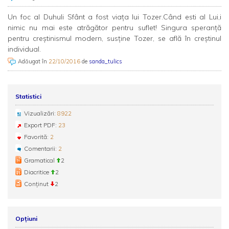
Un foc al Duhuli Sfânt a fost viața lui Tozer.Când esti al Lui,i
nimic nu mai este atrăgător pentru suflet! Singura speranţă
pentru creştinismul modern, susţine Tozer, se află în creştinul
individual.
Adăugat în
22/10/2016
de
sanda_tulics
Statistici
Vizualizări:
8922
Export PDF:
23
Favorită:
2
Comentarii:
2
Gramatical
2
Diacritice
2
Conținut
2
Opțiuni