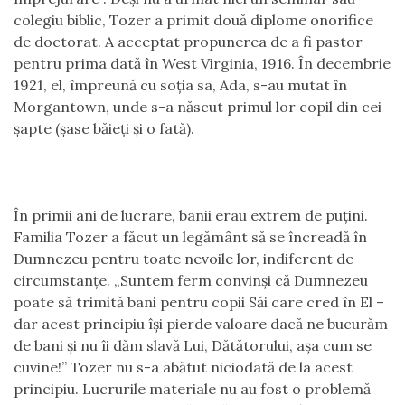
colegiu biblic, Tozer a primit două diplome onorifice
de doctorat. A acceptat propunerea de a fi pastor
pentru prima dată în West Virginia, 1916. În decembrie
1921, el, împreună cu soţia sa, Ada, s-au mutat în
Morgantown, unde s-a născut primul lor copil din cei
şapte (şase băieţi şi o fată).
În primii ani de lucrare, banii erau extrem de puţini.
Familia Tozer a făcut un legământ să se încreadă în
Dumnezeu pentru toate nevoile lor, indiferent de
circumstanţe. „Suntem ferm convinşi că Dumnezeu
poate să trimită bani pentru copii Săi care cred în El –
dar acest principiu îşi pierde valoare dacă ne bucurăm
de bani şi nu îi dăm slavă Lui, Dătătorului, aşa cum se
cuvine!” Tozer nu s-a abătut niciodată de la acest
principiu. Lucrurile materiale nu au fost o problemă