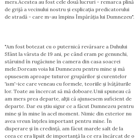
mers.Acestea au fost cele două lucruri - remarca plină
de grijă a vecinului nostru şi explicaţia predicatorului
de stradă - care m-au împins Împărăţia lui Dumnezeu".
"Am fost botezat cu o puternică revărsare a Duhului
Sfânt la vârsta de 19 ani, pe când eram pe genunchi,
stăruind în rugăciune în camera din casa soacrei
mele.Doream voia lui Dumnezeu pentru mine şi mă
opusesem aproape tuturor grupărilor şi curentelor
'ism'-ice care veneau cu formele, teoriile şi îvăţăturile
lor. Toate au încercat să mă doboare.Unii spuneau că
am mers prea departe, alţii că ajunsesem suficient de
departe. Dar eu ştiu sigur ce a făcut Dumnezeu pentru
mine şi în mine în acel moment. Nimic din exterior nu
avea vreun înţeles important pentru mine. În
disperare şi în credinţă, am făcut marele salt de la
ceea ce era lipsit de importanţă la ce era încărcat de o