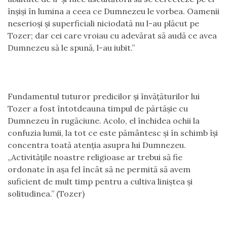
înşişi în lumina a ceea ce Dumnezeu le vorbea. Oamenii
neserioşi şi superficiali niciodată nu l-au plăcut pe
Tozer; dar cei care vroiau cu adevărat să audă ce avea
Dumnezeu să le spună, l-au iubit.”
Fundamentul tuturor predicilor şi învăţăturilor lui
Tozer a fost întotdeauna timpul de părtăşie cu
Dumnezeu în rugăciune. Acolo, el închidea ochii la
confuzia lumii, la tot ce este pământesc şi în schimb îşi
concentra toată atenţia asupra lui Dumnezeu.
„Activităţile noastre religioase ar trebui să fie
ordonate în aşa fel încât să ne permită să avem
suficient de mult timp pentru a cultiva liniştea şi
solitudinea.” (Tozer)