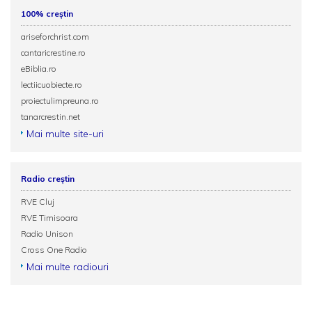
100% creștin
ariseforchrist.com
cantaricrestine.ro
eBiblia.ro
lectiicuobiecte.ro
proiectulimpreuna.ro
tanarcrestin.net
Mai multe site-uri
Radio creștin
RVE Cluj
RVE Timisoara
Radio Unison
Cross One Radio
Mai multe radiouri