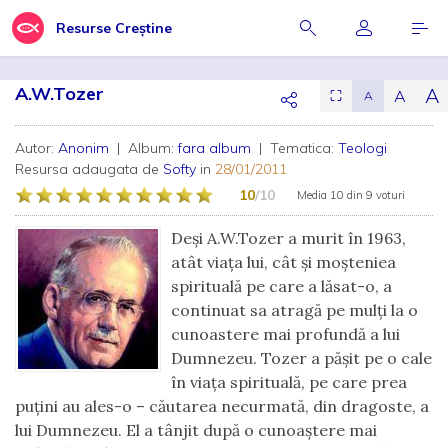
Resurse Creștine
A.W.Tozer
A
A
⛶
A
Autor:
Anonim
| Album:
fara album
| Tematica:
Teologi
Resursa adaugata de
Softy
in
28/01/2011
10
/10
Media
10
din
9 voturi
Deşi A.W.Tozer a murit în 1963,
atât viaţa lui, cât şi moşteniea
spirituală pe care a lăsat-o, a
continuat sa atragă pe mulţi la o
cunoastere mai profundă a lui
Dumnezeu. Tozer a păşit pe o cale
în viaţa spirituală, pe care prea
puţini au ales-o – căutarea necurmată, din dragoste, a
lui Dumnezeu. El a tânjit după o cunoaştere mai