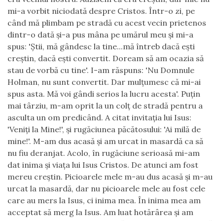
mi-a vorbit niciodată despre Cristos. Într-o zi, pe
când mă plimbam pe stradă cu acest vecin prietenos
dintr-o dată şi-a pus mâna pe umărul meu şi mi-a
spus: 'Ştii, mă gândesc la tine...mă întreb dacă eşti
creştin, dacă eşti convertit. Doream să am ocazia să
stau de vorbă cu tine'. I-am răspuns: 'Nu Domnule
Holman, nu sunt convertit. Dar mulţumesc că mi-ai
spus asta. Mă voi gândi serios la lucru acesta'. Puţin
mai târziu, m-am oprit la un colţ de stradă pentru a
asculta un om predicând. A citat invitaţia lui Isus:
'Veniţi la Mine!', şi rugăciunea păcătosului: 'Ai milă de
mine!'. M-am dus acasă şi am urcat in masardă ca să
nu fiu deranjat. Acolo, în rugăciune serioasă mi-am
dat inima şi viaţa lui Isus Cristos. De atunci am fost
mereu creştin. Picioarele mele m-au dus acasă şi m-au
urcat la masardă, dar nu picioarele mele au fost cele
care au mers la Isus, ci inima mea. În inima mea am
acceptat să merg la Isus. Am luat hotărârea şi am