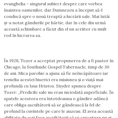
evanghelia – singurul subiect despre care vorbea
înaintea oamenilor, dar Dumnezeu a început să-l
conducă spre o nouă treaptă a lucrării sale. Mai întâi
şi-a notat gândurile pe hârtie, dar în cele din urmă
această schimbare a făcut din el un scriitor cu mult
rod în lucrarea sa.
În 1928, Tozer a acceptat propunerea de a fi pastor în
Chicago, la Southside Gospel Tabernacle, timp de 30
de ani. Mica parohie a ajuns să fie neîncăpătoare iar
temelia acestei biserici era misiunea şi o viaţă mai
profundă cu Isus Hristos. Snyder spunea despre
Tozer: „Predicile sale nu erau niciodată superficiale. În
spatele acestora era întotdeauna o gândire adâncă
care obliga ascultătorii să se gândească la fel de
profund la cuvintele pe care le auzeau. El avea această
abilitate de a-şi face ascultătorii să se cerceteze pe ei