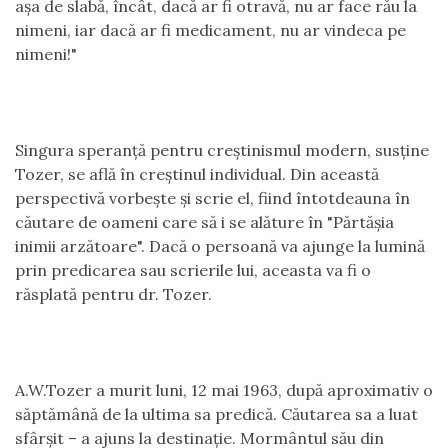
aşa de slabă, încât, dacă ar fi otravă, nu ar face rău la
nimeni, iar dacă ar fi medicament, nu ar vindeca pe
nimeni!"
Singura speranţă pentru creştinismul modern, susţine
Tozer, se află în creştinul individual. Din această
perspectivă vorbeşte şi scrie el, fiind întotdeauna în
căutare de oameni care să i se alăture în "Părtăşia
inimii arzătoare". Dacă o persoană va ajunge la lumină
prin predicarea sau scrierile lui, aceasta va fi o
răsplată pentru dr. Tozer.
A.W.Tozer a murit luni, 12 mai 1963, după aproximativ o
săptămână de la ultima sa predică. Căutarea sa a luat
sfârşit – a ajuns la destinaţie. Mormântul său din