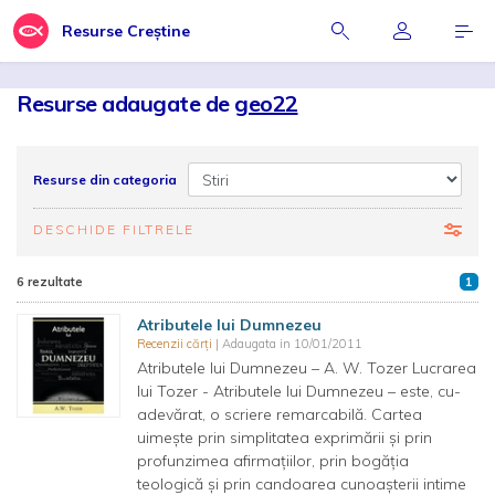
Resurse Creștine
Resurse adaugate de
geo22
Resurse din categoria
DESCHIDE FILTRELE
6 rezultate
1
Atributele lui Dumnezeu
Recenzii cărți
| Adaugata in 10/01/2011
Atributele lui Dumnezeu – A. W. Tozer Lucrarea
lui Tozer - Atributele lui Dumnezeu – este, cu-
adevărat, o scriere remarcabilă. Cartea
uimeşte prin simplitatea exprimării şi prin
profunzimea afirmaţiilor, prin bogăţia
teologică şi prin candoarea cunoaşterii intime