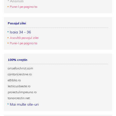
Anonim
Pune-l pe pagina ta
Pasajul zilei
Isaia 34 - 36
Ascultă pasajul zilei
Pune-l pe pagina ta
100% creștin
ariseforchrist.com
cantaricrestine.ro
eBiblia.ro
lectiicuobiecte.ro
proiectulimpreuna.ro
tanarcrestin.net
Mai multe site-uri