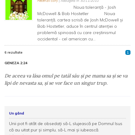
Recenzii cărți
| Adaugata in 30/11/2010
Noua toleranţă - Josh
McDowell & Bob Hostetler Noua
toleranţă, cartea scrisă de Josh McDowell şi
Bob Hostetler, aduce în centrul atenţiei o
problemă spinoasă cu care creştinismul
occidental - cel american cu...
6 rezultate
1
GENEZA 2:24
De aceea va lăsa omul pe tatăl său şi pe mama sa şi se va
lipi de nevasta sa, şi se vor face un singur trup.
Un gând
Unii pot fi atât de obsedaţi să-L slujească pe Domnul Isus
că au uitat pur şi simplu, să-L mai şi iubească.