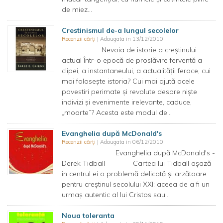
de miez...
Crestinismul de-a lungul secolelor
Recenzii cărți
| Adaugata in 13/12/2010
Nevoia de istorie a creştinului
actual Într-o epocă de proslăvire ferventă a
clipei, a instantaneului, a actualităţii feroce, cui
mai foloseşte istoria? Cui mai ajută acele
povestiri perimate şi revolute despre nişte
indivizi şi evenimente irelevante, caduce,
„moarte”? Acesta este modul de...
Evanghelia după McDonald's
Recenzii cărți
| Adaugata in 06/12/2010
Evanghelia după McDonald's -
Derek Tidball Cartea lui Tidball aşază
in centrul ei o problemă delicată şi arzătoare
pentru creştinul secolului XXI: aceea de a fi un
urmaş autentic al lui Cristos sau...
Noua toleranta