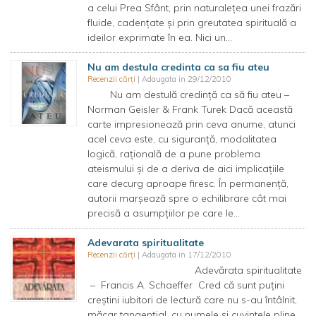
a celui Prea Sfânt, prin naturaleţea unei frazări
fluide, cadenţate şi prin greutatea spirituală a
ideilor exprimate în ea. Nici un...
Nu am destula credinta ca sa fiu ateu
Recenzii cărți
| Adaugata in 29/12/2010
Nu am destulă credinţă ca să fiu ateu –
Norman Geisler & Frank Turek Dacă această
carte impresionează prin ceva anume, atunci
acel ceva este, cu siguranţă, modalitatea
logică, raţională de a pune problema
ateismului şi de a deriva de aici implicaţiile
care decurg aproape firesc. În permanenţă,
autorii marşează spre o echilibrare cât mai
precisă a asumpţiilor pe care le...
Adevarata spiritualitate
Recenzii cărți
| Adaugata in 17/12/2010
Adevărata spiritualitate
– Francis A. Schaeffer Cred că sunt puţini
creştini iubitori de lectură care nu s-au întâlnit,
măcar tangenţial, cu numele şi cuvintele pline