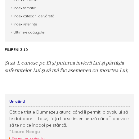
Index tematic
Index categorii de vârstă
Index referințe
Ultimele adăugate
FILIPENI 3:10
Şi să-L cunosc pe El şi puterea învierii Lui şi părtăşia
suferinţelor Lui şi să mă fac asemenea cu moartea Lui;
Un gând
Cât de trist e Dumnezeu atunci când îi permiţi diavolului să
te doboare.... Totuşi faţa Lui se înseninează când Îi dai voie
să te ridice înapoi pe stâncă.
Laura Neagu
Pune-l pe pagina ta