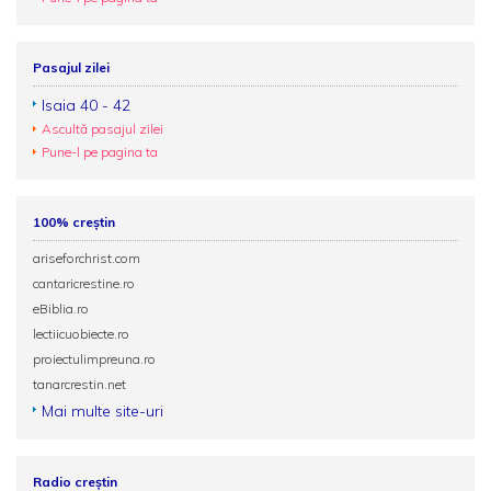
Pasajul zilei
Isaia 40 - 42
Ascultă pasajul zilei
Pune-l pe pagina ta
100% creștin
ariseforchrist.com
cantaricrestine.ro
eBiblia.ro
lectiicuobiecte.ro
proiectulimpreuna.ro
tanarcrestin.net
Mai multe site-uri
Radio creștin