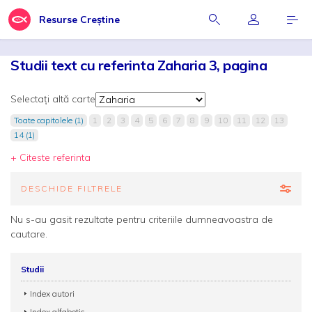
Resurse Creștine
Studii text cu referinta Zaharia 3, pagina
Selectați altă carte
Toate capitolele (1)
1
2
3
4
5
6
7
8
9
10
11
12
13
14 (1)
+ Citeste referinta
DESCHIDE FILTRELE
Nu s-au gasit rezultate pentru criteriile dumneavoastra de
cautare.
Studii
Index autori
Index alfabetic