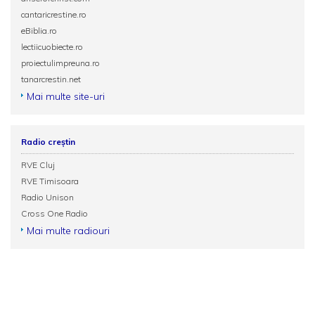
cantaricrestine.ro
eBiblia.ro
lectiicuobiecte.ro
proiectulimpreuna.ro
tanarcrestin.net
Mai multe site-uri
Radio creștin
RVE Cluj
RVE Timisoara
Radio Unison
Cross One Radio
Mai multe radiouri