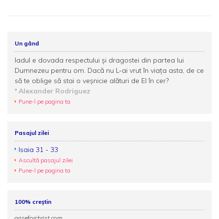
Un gând
Iadul e dovada respectului și dragostei din partea lui
Dumnezeu pentru om. Dacă nu L-ai vrut în viaţa asta, de ce
să te oblige să stai o veşnicie alături de El în cer?
Alexander Rodriguez
Pune-l pe pagina ta
Pasajul zilei
Isaia 31 - 33
Ascultă pasajul zilei
Pune-l pe pagina ta
100% creștin
ariseforchrist.com