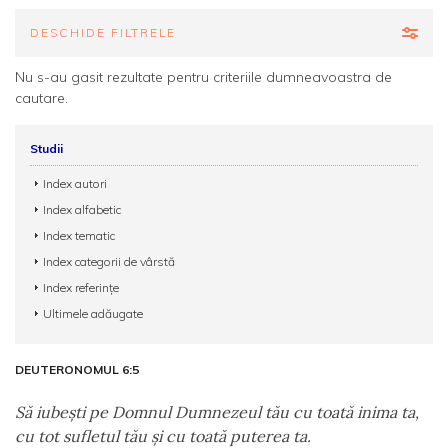
DESCHIDE FILTRELE
Nu s-au gasit rezultate pentru criteriile dumneavoastra de
cautare.
Studii
Index autori
Index alfabetic
Index tematic
Index categorii de vârstă
Index referințe
Ultimele adăugate
DEUTERONOMUL 6:5
Să iubeşti pe Domnul Dumnezeul tău cu toată inima ta,
cu tot sufletul tău şi cu toată puterea ta.