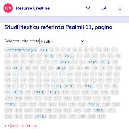
Resurse Creștine
Studii text cu referinta Psalmii 11, pagina
Selectați altă carte
Toate capitolele (25)
1 (1)
2
3
4
5
6
7
8
9
10
11
12
13
14
15
16
17
18 (1)
19
20 (2)
21
22
23
24
25
26
27
28
29
30
31
32
33
34 (1)
35
36
37 (2)
38 (1)
39
40
41 (1)
42
43
44
45
46 (3)
47
48
49
50
51
52
53
54
55
56
57
58
59
60
61
62
63
64
65
66
67
68
69
70
71
72
73
74
75
76
77
78
79
80
81
82
83
84
85
86
87
88
89
90 (1)
91 (1)
92
93 (1)
94
95
96
97
98 (1)
99
100 (1)
101 (1)
102
103
104
105
106
107
108
109
110
111
112
113
114
115
116
117
118
119 (2)
120
121
122
123
124
125
126
127 (2)
128
129
130
131
132
133
134
135
136
137
138
139 (2)
140
141
142
143
144 (1)
145
146
147
148
149
150
+ Citeste referinta