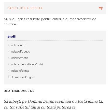
DESCHIDE FILTRELE
Nu s-au gasit rezultate pentru criteriile dumneavoastra de
cautare.
Studii
Index autori
Index alfabetic
Index tematic
Index categorii de vârstă
Index referințe
Ultimele adăugate
DEUTERONOMUL 6:5
Să iubeşti pe Domnul Dumnezeul tău cu toată inima ta,
cu tot sufletul tău şi cu toată puterea ta.