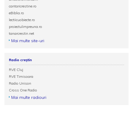
cantaricrestine.ro
eBiblia.ro
lectiicuobiecte.ro
proiectulimpreuna.ro
tanarcrestin.net
Mai multe site-uri
Radio creștin
RVE Cluj
RVE Timisoara
Radio Unison
Cross One Radio
Mai multe radiouri