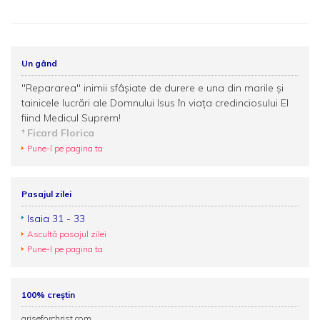
Un gând
"Repararea" inimii sfâşiate de durere e una din marile şi
tainicele lucrări ale Domnului Isus în viaţa credinciosului El
fiind Medicul Suprem!
Ficard Florica
Pune-l pe pagina ta
Pasajul zilei
Isaia 31 - 33
Ascultă pasajul zilei
Pune-l pe pagina ta
100% creștin
ariseforchrist.com