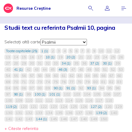
Resurse Creștine
Studii text cu referinta Psalmii 10, pagina
Selectați altă carte
Toate capitolele (25)
1 (1)
2
3
4
5
6
7
8
9
10
11
12
13
14
15
16
17
18 (1)
19
20 (2)
21
22
23
24
25
26
27
28
29
30
31
32
33
34 (1)
35
36
37 (2)
38 (1)
39
40
41 (1)
42
43
44
45
46 (3)
47
48
49
50
51
52
53
54
55
56
57
58
59
60
61
62
63
64
65
66
67
68
69
70
71
72
73
74
75
76
77
78
79
80
81
82
83
84
85
86
87
88
89
90 (1)
91 (1)
92
93 (1)
94
95
96
97
98 (1)
99
100 (1)
101 (1)
102
103
104
105
106
107
108
109
110
111
112
113
114
115
116
117
118
119 (2)
120
121
122
123
124
125
126
127 (2)
128
129
130
131
132
133
134
135
136
137
138
139 (2)
140
141
142
143
144 (1)
145
146
147
148
149
150
+ Citeste referinta