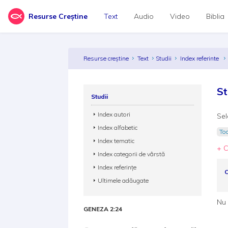
Resurse Creștine
Text
Audio
Video
Biblia
Resurse creștine
Text
Studii
Index referinte
St
Studii
Index autori
Sel
Index alfabetic
Toa
Index tematic
+ C
Index categorii de vârstă
Index referințe
C
Ultimele adăugate
Nu 
GENEZA 2:24