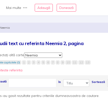
Mai multe
Adaugă
Donează
Neemia
udii text cu referinta Neemia 2, pagina
ectați altă carte
te capitolele (0)
1
2
3
4
5
6
7
8
9
10
11
12
13
iteste referinta
aută
în
Sortează
s-au gasit rezultate pentru criteriile dumneavoastra de cautare.