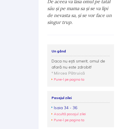
De aceea va lăsa omul pe tatăl
său şi pe mama sa şi se va lipi
de nevasta sa, şi se vor face un
singur trup.
Un gând
Daca nu eşti smerit, omul de
afară nu este zdrobit!
Mircea Pătruică
Pune-l pe pagina ta
Pasajul zilei
Isaia 34 - 36
Ascultă pasajul zilei
Pune-l pe pagina ta