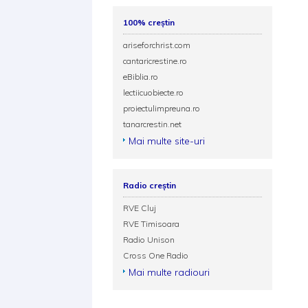
100% creștin
ariseforchrist.com
cantaricrestine.ro
eBiblia.ro
lectiicuobiecte.ro
proiectulimpreuna.ro
tanarcrestin.net
Mai multe site-uri
Radio creștin
RVE Cluj
RVE Timisoara
Radio Unison
Cross One Radio
Mai multe radiouri