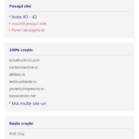
Pasajul zilei
Isaia 40 - 42
Ascultă pasajul zilei
Pune-l pe pagina ta
100% creștin
ariseforchrist.com
cantaricrestine.ro
eBiblia.ro
lectiicuobiecte.ro
proiectulimpreuna.ro
tanarcrestin.net
Mai multe site-uri
Radio creștin
RVE Cluj