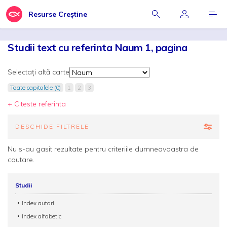
Resurse Creștine
Studii text cu referinta Naum 1, pagina
Selectați altă carte
Toate capitolele (0)
1
2
3
+ Citeste referinta
DESCHIDE FILTRELE
Nu s-au gasit rezultate pentru criteriile dumneavoastra de
cautare.
Studii
Index autori
Index alfabetic