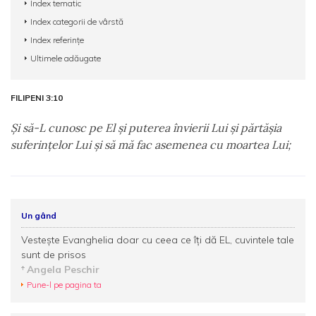
Index tematic
Index categorii de vârstă
Index referințe
Ultimele adăugate
FILIPENI 3:10
Şi să-L cunosc pe El şi puterea învierii Lui şi părtăşia
suferinţelor Lui şi să mă fac asemenea cu moartea Lui;
Un gând
Vesteşte Evanghelia doar cu ceea ce îţi dă EL, cuvintele tale
sunt de prisos
Angela Peschir
Pune-l pe pagina ta