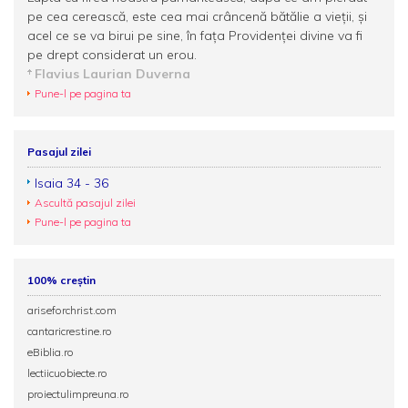
pe cea cerească, este cea mai crâncenă bătălie a vieţii, şi
acel ce se va birui pe sine, în faţa Providenţei divine va fi
pe drept considerat un erou.
Flavius Laurian Duverna
Pune-l pe pagina ta
Pasajul zilei
Isaia 34 - 36
Ascultă pasajul zilei
Pune-l pe pagina ta
100% creștin
ariseforchrist.com
cantaricrestine.ro
eBiblia.ro
lectiicuobiecte.ro
proiectulimpreuna.ro