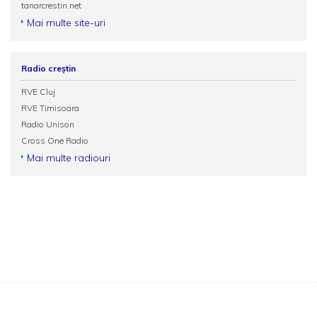
tanarcrestin.net
Mai multe site-uri
Radio creștin
RVE Cluj
RVE Timisoara
Radio Unison
Cross One Radio
Mai multe radiouri
Termeni și condiții
Politica de confidențialitate