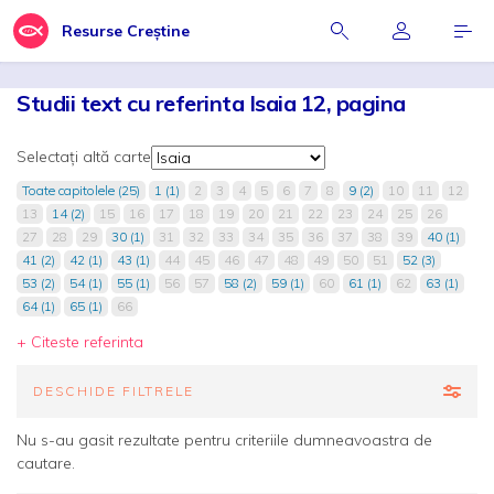
Resurse Creștine
Studii text cu referinta Isaia 12, pagina
Selectați altă carte
Toate capitolele (25)
1 (1)
2
3
4
5
6
7
8
9 (2)
10
11
12
13
14 (2)
15
16
17
18
19
20
21
22
23
24
25
26
27
28
29
30 (1)
31
32
33
34
35
36
37
38
39
40 (1)
41 (2)
42 (1)
43 (1)
44
45
46
47
48
49
50
51
52 (3)
53 (2)
54 (1)
55 (1)
56
57
58 (2)
59 (1)
60
61 (1)
62
63 (1)
64 (1)
65 (1)
66
+ Citeste referinta
DESCHIDE FILTRELE
Nu s-au gasit rezultate pentru criteriile dumneavoastra de
cautare.