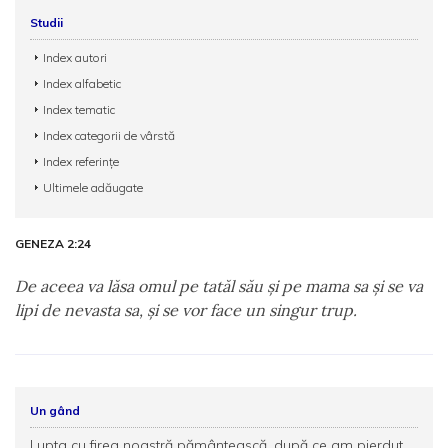
Studii
Index autori
Index alfabetic
Index tematic
Index categorii de vârstă
Index referințe
Ultimele adăugate
GENEZA 2:24
De aceea va lăsa omul pe tatăl său şi pe mama sa şi se va
lipi de nevasta sa, şi se vor face un singur trup.
Un gând
Lupta cu firea noastră pământească, după ce am pierdut