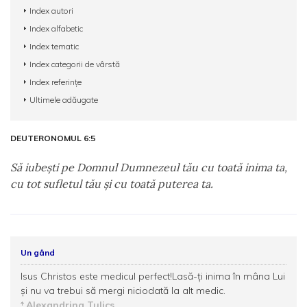
Index autori
Index alfabetic
Index tematic
Index categorii de vârstă
Index referințe
Ultimele adăugate
DEUTERONOMUL 6:5
Să iubeşti pe Domnul Dumnezeul tău cu toată inima ta,
cu tot sufletul tău şi cu toată puterea ta.
Un gând
Isus Christos este medicul perfect!Lasă-ți inima în mâna Lui
și nu va trebui să mergi niciodată la alt medic.
Alexandrina Tulics