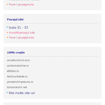
Pune-l pe pagina ta
Pasajul zilei
Isaia 31 - 33
Ascultă pasajul zilei
Pune-l pe pagina ta
100% creștin
ariseforchrist.com
cantaricrestine.ro
eBiblia.ro
lectiicuobiecte.ro
proiectulimpreuna.ro
tanarcrestin.net
Mai multe site-uri