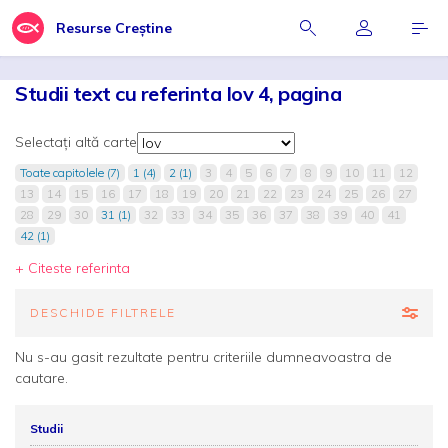
Resurse Creștine
Studii text cu referinta Iov 4, pagina
Selectați altă carte
Toate capitolele (7)
1 (4)
2 (1)
3
4
5
6
7
8
9
10
11
12
13
14
15
16
17
18
19
20
21
22
23
24
25
26
27
28
29
30
31 (1)
32
33
34
35
36
37
38
39
40
41
42 (1)
+ Citeste referinta
DESCHIDE FILTRELE
Nu s-au gasit rezultate pentru criteriile dumneavoastra de
cautare.
Studii