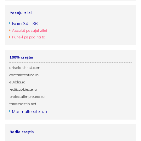
Pasajul zilei
Isaia 34 - 36
Ascultă pasajul zilei
Pune-l pe pagina ta
100% creștin
ariseforchrist.com
cantaricrestine.ro
eBiblia.ro
lectiicuobiecte.ro
proiectulimpreuna.ro
tanarcrestin.net
Mai multe site-uri
Radio creștin