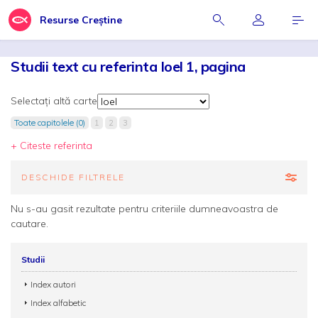
Resurse Creștine
Studii text cu referinta Ioel 1, pagina
Selectați altă carte
Toate capitolele (0)
1
2
3
+ Citeste referinta
DESCHIDE FILTRELE
Nu s-au gasit rezultate pentru criteriile dumneavoastra de
cautare.
Studii
Index autori
Index alfabetic