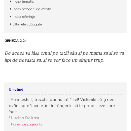
Index tematic
Index categorii de vârstă
Index referințe
Ultimele adăugate
GENEZA 2:24
De aceea va lăsa omul pe tatăl său şi pe mama sa şi se va
lipi de nevasta sa, şi se vor face un singur trup.
Un gând
"Aminteşte-ţi trecutul dar nu trăi în el! Victoriile să-ţi dea
avânt spre înainte, iar înfrângerile să te propulseze spre
înalt!"
Lucica Boltaşu
Pune-l pe pagina ta