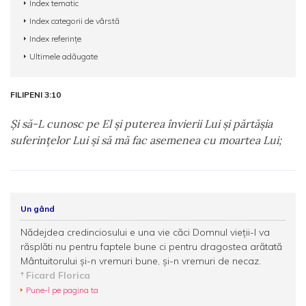
Index tematic
Index categorii de vârstă
Index referințe
Ultimele adăugate
FILIPENI 3:10
Şi să-L cunosc pe El şi puterea învierii Lui şi părtăşia
suferinţelor Lui şi să mă fac asemenea cu moartea Lui;
Un gând
Nădejdea credinciosului e una vie căci Domnul vieţii-l va
răsplăti nu pentru faptele bune ci pentru dragostea arătată
Mântuitorului şi-n vremuri bune, şi-n vremuri de necaz.
Ficard Florica
Pune-l pe pagina ta