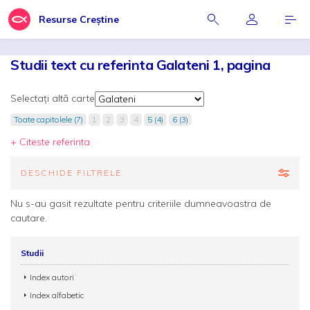
Resurse Creștine
Studii text cu referinta Galateni 1, pagina
Selectați altă carte
Toate capitolele (7)
1
2
3
4
5 (4)
6 (3)
+ Citeste referinta
DESCHIDE FILTRELE
Nu s-au gasit rezultate pentru criteriile dumneavoastra de
cautare.
Studii
Index autori
Index alfabetic