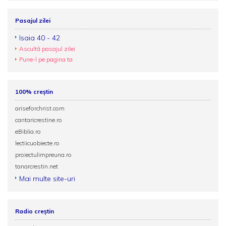
Pasajul zilei
Isaia 40 - 42
Ascultă pasajul zilei
Pune-l pe pagina ta
100% creștin
ariseforchrist.com
cantaricrestine.ro
eBiblia.ro
lectiicuobiecte.ro
proiectulimpreuna.ro
tanarcrestin.net
Mai multe site-uri
Radio creștin