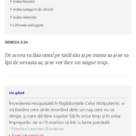
Index tematic
Index categorii de vârstă
Index referințe
Ultimele adăugate
GENEZA 2:24
De aceea va lăsa omul pe tatăl său şi pe mama sa şi se va
lipi de nevasta sa, şi se vor face un singur trup.
Un gând
Încrederea nezguduită în făgăduinţele Celui Atotputernic, e
ca flacăra care arde izvorând dintr-un rug care nu se
stinge, şi care dă tărie copiilor Săi în orice timp şi în orice
împrejurări, de a-I fi martori vii într-o lume pierdută.
Flavius Laurian Duverna
Pune-l pe pagina ta