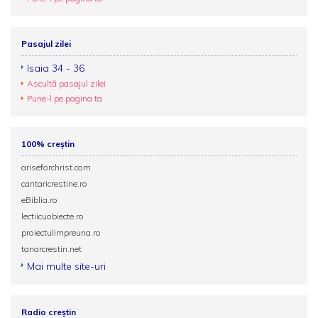
Pasajul zilei
Isaia 34 - 36
Ascultă pasajul zilei
Pune-l pe pagina ta
100% creștin
ariseforchrist.com
cantaricrestine.ro
eBiblia.ro
lectiicuobiecte.ro
proiectulimpreuna.ro
tanarcrestin.net
Mai multe site-uri
Radio creștin