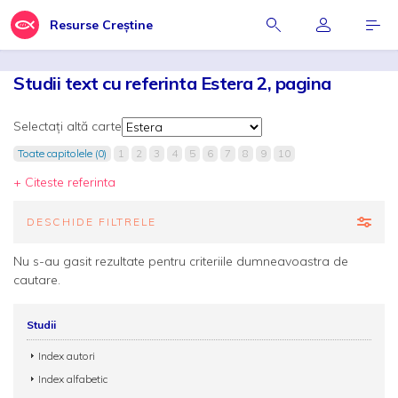
Resurse Creștine
Studii text cu referinta Estera 2, pagina
Selectați altă carte
Toate capitolele (0)
1
2
3
4
5
6
7
8
9
10
+ Citeste referinta
DESCHIDE FILTRELE
Nu s-au gasit rezultate pentru criteriile dumneavoastra de
cautare.
Studii
Index autori
Index alfabetic