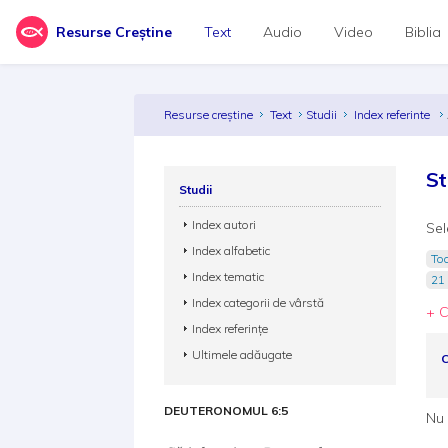
Resurse Creștine
Text
Audio
Video
Biblia
Resurse creștine
Text
Studii
Index referinte
St
Studii
Index autori
Sel
Index alfabetic
Toa
Index tematic
21 
Index categorii de vârstă
+ C
Index referințe
Ultimele adăugate
C
DEUTERONOMUL 6:5
Nu 