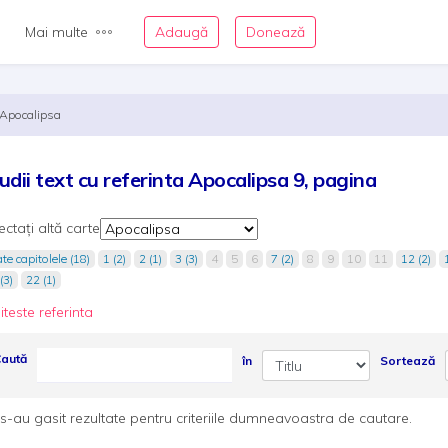
Mai multe
Adaugă
Donează
Apocalipsa
udii text cu referinta Apocalipsa 9, pagina
ectați altă carte
te capitolele (18)
1 (2)
2 (1)
3 (3)
4
5
6
7 (2)
8
9
10
11
12 (2)
(3)
22 (1)
iteste referinta
aută
în
Sortează
s-au gasit rezultate pentru criteriile dumneavoastra de cautare.