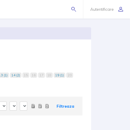
Autentificare
13 (1)
14 (2)
15
16
17
18
19 (1)
20
Filtreaza