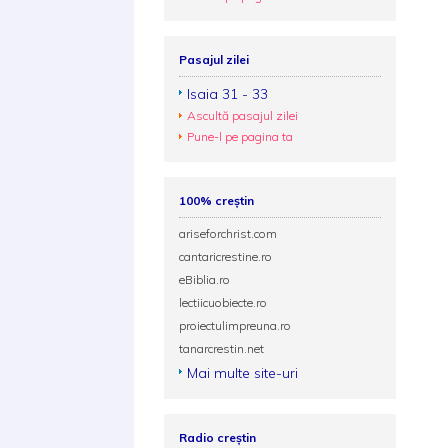
Pasajul zilei
Isaia 31 - 33
Ascultă pasajul zilei
Pune-l pe pagina ta
100% creștin
ariseforchrist.com
cantaricrestine.ro
eBiblia.ro
lectiicuobiecte.ro
proiectulimpreuna.ro
tanarcrestin.net
Mai multe site-uri
Radio creștin