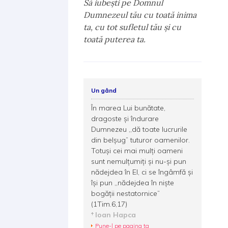
Să iubeşti pe Domnul
Dumnezeul tău cu toată inima
ta, cu tot sufletul tău şi cu
toată puterea ta.
Un gând
În marea Lui bunătate,
dragoste și îndurare
Dumnezeu ,,dă toate lucrurile
din belșug” tuturor oamenilor.
Totuși cei mai mulți oameni
sunt nemulțumiți și nu-și pun
nădejdea în El, ci se îngâmfă și
își pun ,,nădejdea în niște
bogății nestatornice”
(1Tim.6,17)
Ioan Hapca
Pune-l pe pagina ta