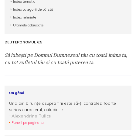
Index tematic
Index categorii de vârstă
Index referințe
Ultimele adăugate
DEUTERONOMUL 6:5
Să iubeşti pe Domnul Dumnezeul tău cu toată inima ta,
cu tot sufletul tău şi cu toată puterea ta.
Un gând
Una din biruinţe asupra firii este să-ţi controlezi foarte
serios caracterul, atitudinile.
Alexandrina Tulics
Pune-l pe pagina ta