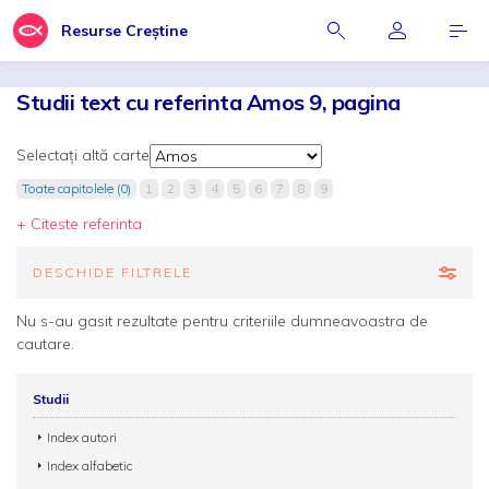
Resurse Creștine
Studii text cu referinta Amos 9, pagina
Selectați altă carte
Toate capitolele (0)
1
2
3
4
5
6
7
8
9
+ Citeste referinta
DESCHIDE FILTRELE
Nu s-au gasit rezultate pentru criteriile dumneavoastra de
cautare.
Studii
Index autori
Index alfabetic