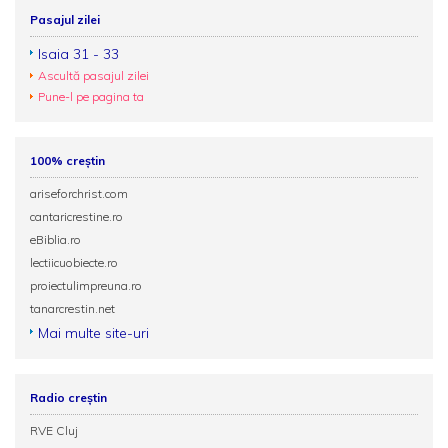
Pasajul zilei
Isaia 31 - 33
Ascultă pasajul zilei
Pune-l pe pagina ta
100% creștin
ariseforchrist.com
cantaricrestine.ro
eBiblia.ro
lectiicuobiecte.ro
proiectulimpreuna.ro
tanarcrestin.net
Mai multe site-uri
Radio creștin
RVE Cluj