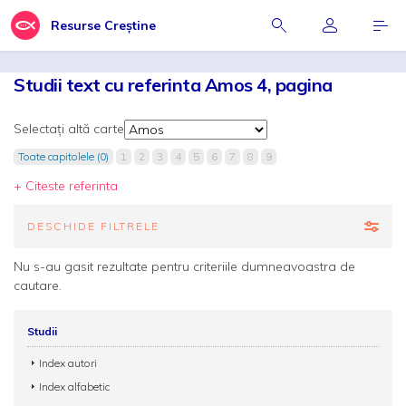
Resurse Creștine
Studii text cu referinta Amos 4, pagina
Selectați altă carte
Toate capitolele (0)
1
2
3
4
5
6
7
8
9
+ Citeste referinta
DESCHIDE FILTRELE
Nu s-au gasit rezultate pentru criteriile dumneavoastra de
cautare.
Studii
Index autori
Index alfabetic