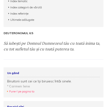
Index tematic
Index categorii de vârstă
Index referințe
Ultimele adăugate
DEUTERONOMUL 6:5
Să iubeşti pe Domnul Dumnezeul tău cu toată inima ta,
cu tot sufletul tău şi cu toată puterea ta.
Un gând
Biruitorii sunt cei ce īşi biruiesc întâi sinele.
Carmen Iene
Pune-l pe pagina ta
Pasajul zilei