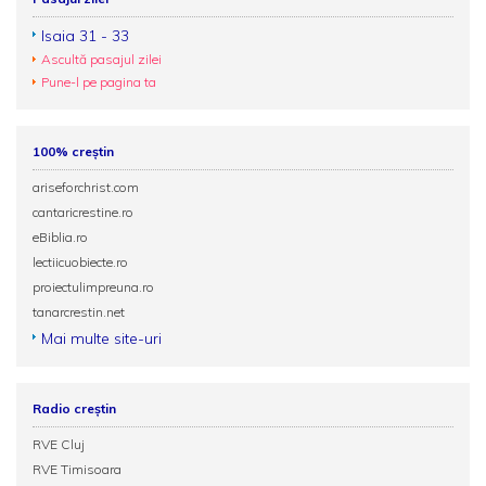
Isaia 31 - 33
Ascultă pasajul zilei
Pune-l pe pagina ta
100% creștin
ariseforchrist.com
cantaricrestine.ro
eBiblia.ro
lectiicuobiecte.ro
proiectulimpreuna.ro
tanarcrestin.net
Mai multe site-uri
Radio creștin
RVE Cluj
RVE Timisoara