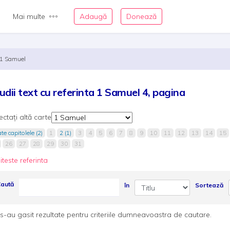
Mai multe
Adaugă
Donează
1 Samuel
udii text cu referinta 1 Samuel 4, pagina
ectați altă carte
te capitolele (2)
1
2 (1)
3
4
5
6
7
8
9
10
11
12
13
14
15
26
27
28
29
30
31
iteste referinta
aută
în
Sortează
s-au gasit rezultate pentru criteriile dumneavoastra de cautare.