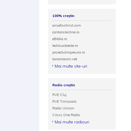
100% creștin
ariseforchrist.com
cantaricrestine.ro
eBiblia.ro
lectiicuobiecte.ro
proiectulimpreuna.ro
tanarcrestin.net
Mai multe site-uri
Radio creștin
RVE Cluj
RVE Timisoara
Radio Unison
Cross One Radio
Mai multe radiouri