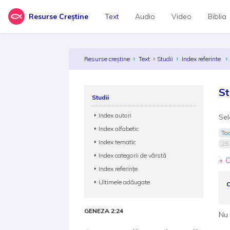
Resurse Creștine
Text
Audio
Video
Biblia
Resurse creștine
Text
Studii
Index referinte
St
Studii
Index autori
Sel
Index alfabetic
Toa
Index tematic
25
Index categorii de vârstă
+ C
Index referințe
Ultimele adăugate
C
GENEZA 2:24
Nu 