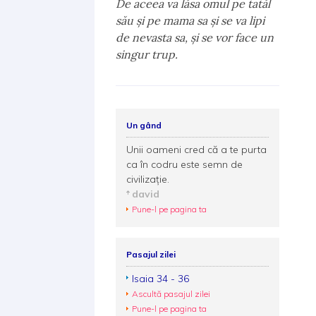
De aceea va lăsa omul pe tatăl
său şi pe mama sa şi se va lipi
de nevasta sa, şi se vor face un
singur trup.
Un gând
Unii oameni cred că a te purta
ca în codru este semn de
civilizaţie.
david
Pune-l pe pagina ta
Pasajul zilei
Isaia 34 - 36
Ascultă pasajul zilei
Pune-l pe pagina ta