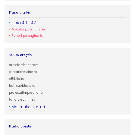
Pasajul zilei
Isaia 40 - 42
Ascultă pasajul zilei
Pune-l pe pagina ta
100% creștin
ariseforchrist.com
cantaricrestine.ro
eBiblia.ro
lectiicuobiecte.ro
proiectulimpreuna.ro
tanarcrestin.net
Mai multe site-uri
Radio creștin