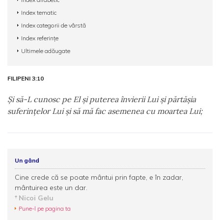
Index tematic
Index categorii de vârstă
Index referințe
Ultimele adăugate
FILIPENI 3:10
Şi să-L cunosc pe El şi puterea învierii Lui şi părtăşia
suferinţelor Lui şi să mă fac asemenea cu moartea Lui;
Un gând
Cine crede că se poate mântui prin fapte, e în zadar,
mântuirea este un dar.
Nicoi Gelu
Pune-l pe pagina ta