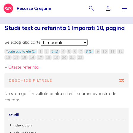
Resurse Creștine
Studii text cu referinta 1 Imparati 10, pagina
Selectați altă carte
Toate capitolele (2)
1
2
3 (1)
4
5
6
7
8 (1)
9
10
11
12
13
14
15
16
17
18
19
20
21
22
+ Citeste referinta
DESCHIDE FILTRELE
Nu s-au gasit rezultate pentru criteriile dumneavoastra de
cautare.
Studii
Index autori
Index alfabetic