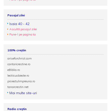
Pasajul zilei
Isaia 40 - 42
Ascultă pasajul zilei
Pune-l pe pagina ta
100% creștin
ariseforchrist.com
cantaricrestine.ro
eBiblia.ro
lectiicuobiecte.ro
proiectulimpreuna.ro
tanarcrestin.net
Mai multe site-uri
Radio creștin