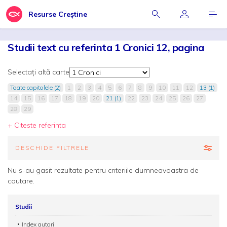
Resurse Creștine
Studii text cu referinta 1 Cronici 12, pagina
Selectați altă carte
Toate capitolele (2)
1
2
3
4
5
6
7
8
9
10
11
12
13 (1)
14
15
16
17
18
19
20
21 (1)
22
23
24
25
26
27
28
29
+ Citeste referinta
DESCHIDE FILTRELE
Nu s-au gasit rezultate pentru criteriile dumneavoastra de
cautare.
Studii
Index autori