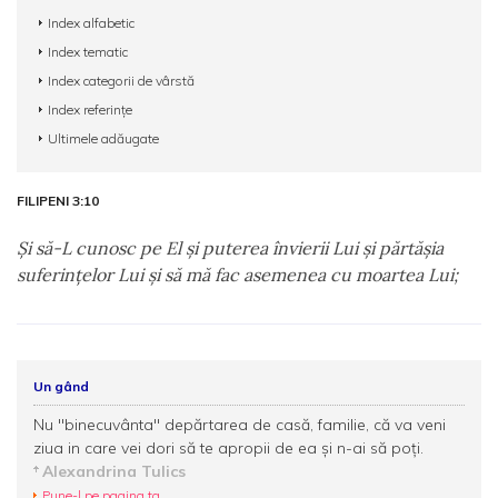
Index alfabetic
Index tematic
Index categorii de vârstă
Index referințe
Ultimele adăugate
FILIPENI 3:10
Şi să-L cunosc pe El şi puterea învierii Lui şi părtăşia
suferinţelor Lui şi să mă fac asemenea cu moartea Lui;
Un gând
Nu ''binecuvânta'' depărtarea de casă, familie, că va veni
ziua in care vei dori să te apropii de ea și n-ai să poți.
Alexandrina Tulics
Pune-l pe pagina ta