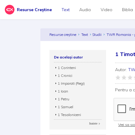
Resurse Creștine
Text
Audio
Video
Biblia
Resurse creștine
Text
Studii
TWR Romania - p
1 Timot
De același autor
1 Corinteni
Autor:
TWR
1 Cronici
1 Imparati (Regi)
Pentru a d
1 Ioan
1 Petru
1 Samuel
1 Tesaloniceni
Inainte
Vrei sa sca