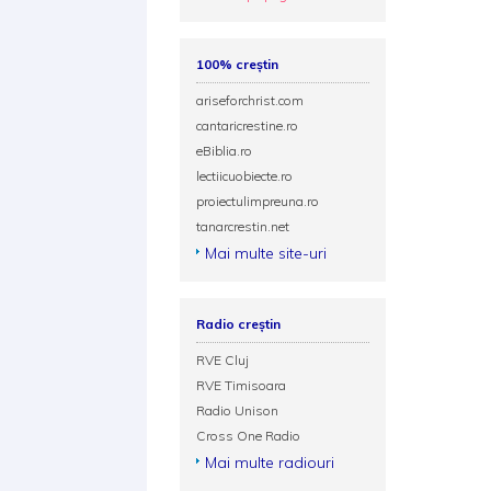
100% creștin
ariseforchrist.com
cantaricrestine.ro
eBiblia.ro
lectiicuobiecte.ro
proiectulimpreuna.ro
tanarcrestin.net
Mai multe site-uri
Radio creștin
RVE Cluj
RVE Timisoara
Radio Unison
Cross One Radio
Mai multe radiouri