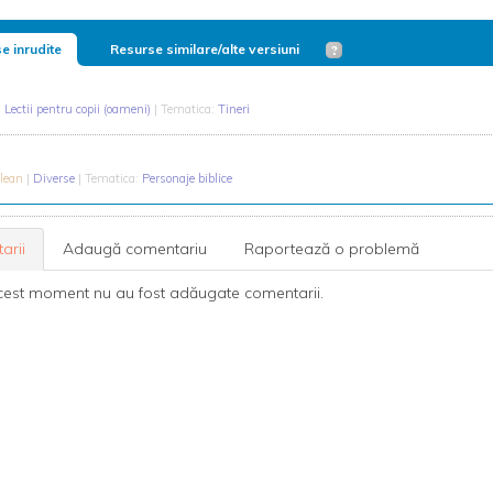
e inrudite
Resurse similare/alte versiuni
|
Lectii pentru copii (oameni)
| Tematica:
Tineri
elean
|
Diverse
| Tematica:
Personaje biblice
arii
Adaugă comentariu
Raportează o problemă
cest moment nu au fost adăugate comentarii.