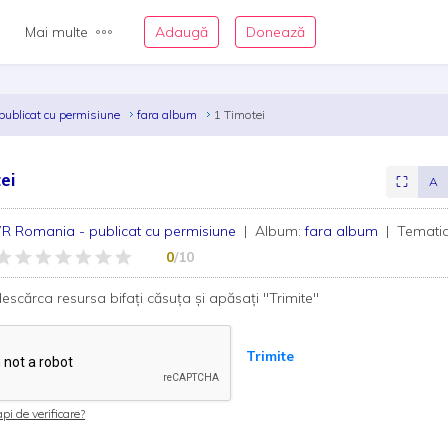
Mai multe
Adaugă
Donează
ublicat cu permisiune
fara album
1 Timotei
ei
⛶
A
 Romania - publicat cu permisiune
| Album:
fara album
| Temati
0
/10
escărca resursa bifați căsuța și apăsați "Trimite"
Trimite
pi de verificare?