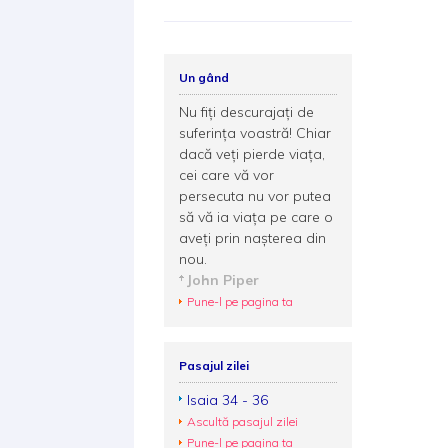
Un gând
Nu fiţi descurajaţi de
suferinţa voastră! Chiar
dacă veţi pierde viaţa,
cei care vă vor
persecuta nu vor putea
să vă ia viaţa pe care o
aveţi prin naşterea din
nou.
John Piper
Pune-l pe pagina ta
Pasajul zilei
Isaia 34 - 36
Ascultă pasajul zilei
Pune-l pe pagina ta