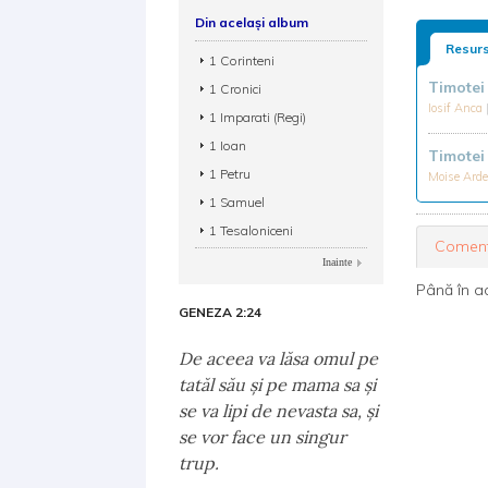
Din același album
Resurs
1 Corinteni
Timotei
1 Cronici
Iosif Anca
1 Imparati (Regi)
1 Ioan
Timotei
1 Petru
Moise Ard
1 Samuel
1 Tesaloniceni
Coment
Inainte
Până în a
GENEZA 2:24
De aceea va lăsa omul pe
tatăl său şi pe mama sa şi
se va lipi de nevasta sa, şi
se vor face un singur
trup.