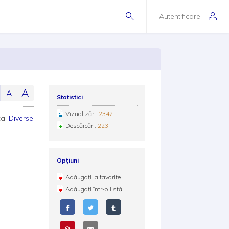
Autentificare
A
A
Statistici
Vizualizări:
2342
ca:
Diverse
Descărcări:
223
Opțiuni
Adăugați la favorite
Adăugați într-o listă