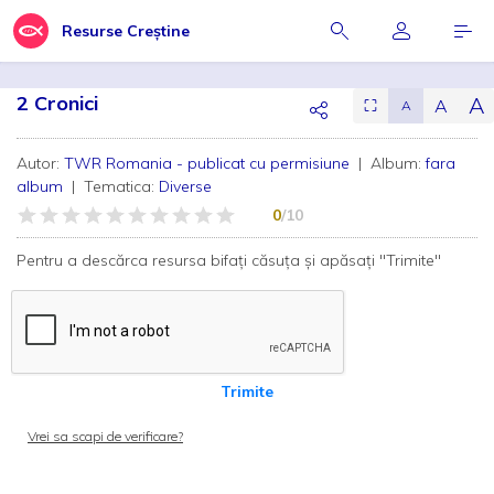
Resurse Creștine
2 Cronici
A
A
⛶
A
Autor:
TWR Romania - publicat cu permisiune
| Album:
fara
album
| Tematica:
Diverse
0
/10
Pentru a descărca resursa bifați căsuța și apăsați "Trimite"
Trimite
Vrei sa scapi de verificare?