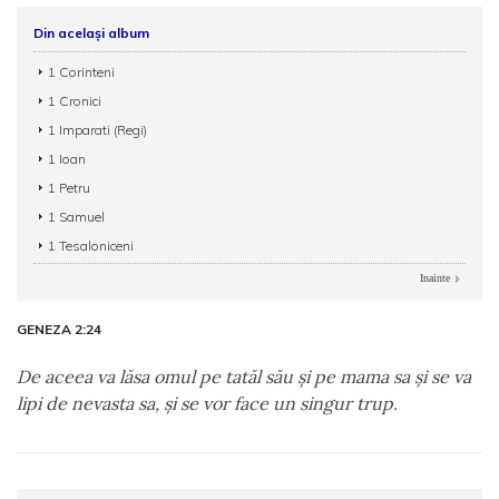
Din același album
1 Corinteni
1 Cronici
1 Imparati (Regi)
1 Ioan
1 Petru
1 Samuel
1 Tesaloniceni
Inainte
GENEZA 2:24
De aceea va lăsa omul pe tatăl său şi pe mama sa şi se va
lipi de nevasta sa, şi se vor face un singur trup.