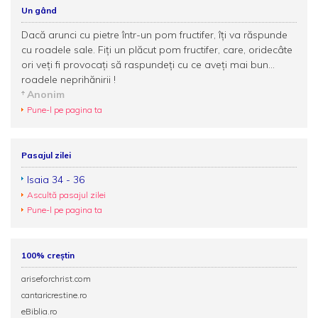
Un gând
Dacă arunci cu pietre într-un pom fructifer, îţi va răspunde
cu roadele sale. Fiţi un plăcut pom fructifer, care, oridecâte
ori veţi fi provocaţi să raspundeţi cu ce aveţi mai bun...
roadele neprihănirii !
Anonim
Pune-l pe pagina ta
Pasajul zilei
Isaia 34 - 36
Ascultă pasajul zilei
Pune-l pe pagina ta
100% creștin
ariseforchrist.com
cantaricrestine.ro
eBiblia.ro