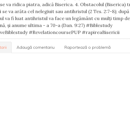
 se va ridica piatra, adică Biserica. 4. Obstacolul (Biserica) 
i se va arăta cel nelegiuit sau antihristul (2 Tes. 2:7-8); după
ul va fi luat antihristul va face un legământ cu mulți timp de
ă, și anume ultima - a 70-a (Dan. 9:27) #Biblestudy
veBiblestudy #RevelationcoursePUP #rapireaBisericii
arii
Adaugă comentariu
Raportează o problemă