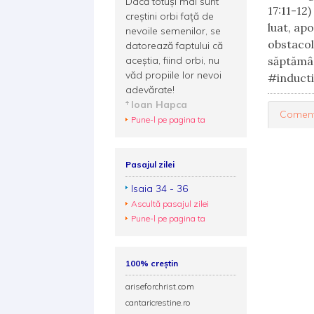
Dacă totuși mai sunt
17:11-12)
creștini orbi față de
luat, apo
nevoile semenilor, se
obstacol
datorează faptului că
aceștia, fiind orbi, nu
săptămân
văd propiile lor nevoi
#inducti
adevărate!
Ioan Hapca
Coment
Pune-l pe pagina ta
Pasajul zilei
Isaia 34 - 36
Ascultă pasajul zilei
Pune-l pe pagina ta
100% creștin
ariseforchrist.com
cantaricrestine.ro