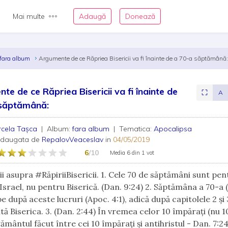
Mai multe
Adaugă
Donează
fara album
Argumente de ce Răpriea Bisericii va fi înainte de a 70-a săptămână
te de ce Răpriea Bisericii va fi înainte de
⛶
A
 săptămână:
rcela Tașca
| Album:
fara album
| Tematica:
Apocalipsa
adaugata de
RepalovVeaceslav
in
04/05/2019
6
/10
Media
6
din
1 vot
ii asupra #RăpiriiBisericii. 1. Cele 70 de săptămâni sunt pen
Israel, nu pentru Biserică. (Dan. 9:24) 2. Săptămâna a 70-a 
e după aceste lucruri (Apoc. 4:1), adică după capitolele 2 și
ă Biserica. 3. (Dan. 2:44) În vremea celor 10 împărați (nu 10
ământul făcut între cei 10 împărați și antihristul - Dan. 7:2