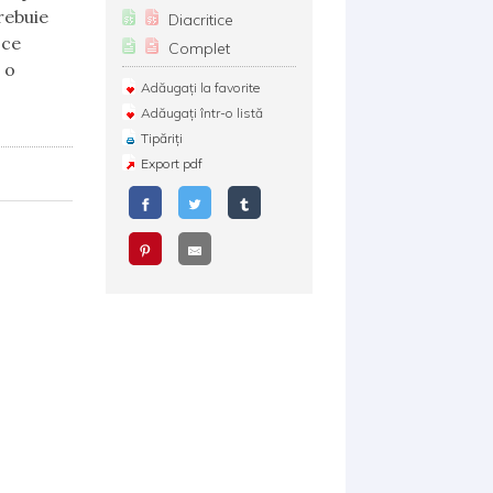
trebuie
Diacritice
 ce
Complet
 o
Adăugați la favorite
Adăugați într-o listă
Tipăriți
Export pdf