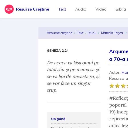
Resurse Creștine
Text
Audio
Video
Biblia
Resurse creștine
Text
Studii
Marcela Tașca
Argumen
GENEZA 2:24
a 70-a
De aceea va lăsa omul pe
tatăl său şi pe mama sa şi
Autor:
Ma
se va lipi de nevasta sa, şi
Resursa 
se vor face un singur
trup.
#Reflecț
poporul 
19) încep
reprezint
Un gând
adică leg