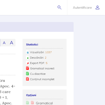
Autentificare
:
A
A
Statistici
Vizualizări:
1037
Descărcări:
2
Export PDF:
5
Gramatical incorect
Cu diacritice
Conținut incomplet
tru
(Apoc. 4-
 3 care
Opțiuni
 + 1,
4, Apoc.
Gramatical