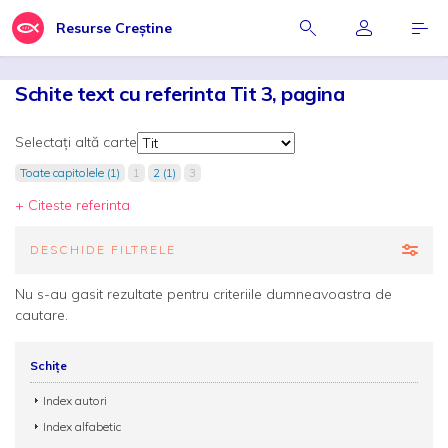
Resurse Creștine
Schite text cu referinta Tit 3, pagina
Selectați altă carte
Toate capitolele (1)
1
2 (1)
3
+ Citeste referinta
DESCHIDE FILTRELE
Nu s-au gasit rezultate pentru criteriile dumneavoastra de
cautare.
Schițe
Index autori
Index alfabetic