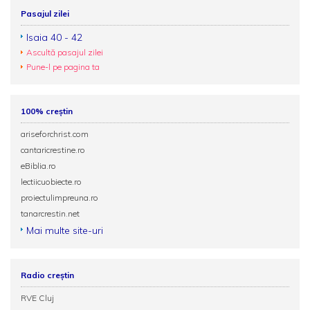
Pasajul zilei
Isaia 40 - 42
Ascultă pasajul zilei
Pune-l pe pagina ta
100% creștin
ariseforchrist.com
cantaricrestine.ro
eBiblia.ro
lectiicuobiecte.ro
proiectulimpreuna.ro
tanarcrestin.net
Mai multe site-uri
Radio creștin
RVE Cluj