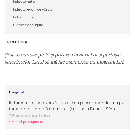
Index tematic
Index categorii de vârstă
Index referințe
Ultimele adăugate
FILIPENI 3:10
Şi să-L cunosc pe El şi puterea învierii Lui şi părtăşia
suferinţelor Lui şi să mă fac asemenea cu moartea Lui;
Un gând
Iertarea nu este o vorbă... ci este un proces de zidire nu pe
forţe proprii, ci pe ''cărămizile'' (cuvintele) Duhului Sfânt.
Alexandrina Tulics
Pune-l pe pagina ta