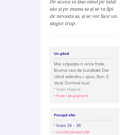
De aceea va lăsa omul pe tatăl
său şi pe mama sa şi se va lipi
de nevasta sa, şi se vor face un
singur trup.
Un gând
Mai sclipește-n orice frate,
Bruma cea de bunătate Dar
când adevăru-i spus, Bun, E
doar Domnul Isus!
Ioan Hapca
Pune-l pe pagina ta
Pasajul zilei
Isaia 34 - 36
Ascultă pasajul zilei