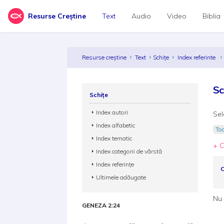
Resurse Creștine
Text
Audio
Video
Biblia
Resurse creștine
Text
Schițe
Index referinte
Sc
Schițe
Index autori
Sel
Index alfabetic
Toa
Index tematic
+ C
Index categorii de vârstă
Index referințe
C
Ultimele adăugate
Nu 
GENEZA 2:24