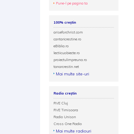
Pune-l pe pagina ta
100% creștin
ariseforchrist.com
cantaricrestine.ro
eBiblia.ro
lectiicuobiecte.ro
proiectulimpreuna.ro
tanarcrestin.net
Mai multe site-uri
Radio creștin
RVE Cluj
RVE Timisoara
Radio Unison
Cross One Radio
Mai multe radiouri