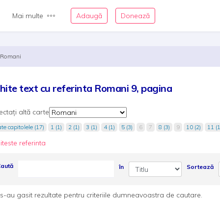
Mai multe
Adaugă
Donează
Romani
hite text cu referinta Romani 9, pagina
ectați altă carte
te capitolele (17)
1 (1)
2 (1)
3 (1)
4 (1)
5 (3)
6
7
8 (3)
9
10 (2)
11 (1
iteste referinta
aută
în
Sortează
s-au gasit rezultate pentru criteriile dumneavoastra de cautare.