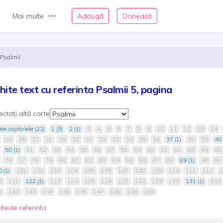
Mai multe
Adaugă
Donează
Psalmii
hite text cu referinta Psalmii 5, pagina
ectați altă carte
te capitolele (22)
1 (3)
2 (1)
3
4
5
6
7
8
9
10
11
12
13
14
25
26
27
28
29
30
31
32
33
34
35
36
37 (1)
38
39
40 
50 (1)
51
52
53
54
55
56
57
58
59
60
61
62
63
64
65
76
77
78
79
80
81
82
83
84
85
86
87
88
89 (1)
90
91
 (1)
101
102
103
104
105
106
107
108
109
110
111
112
1
0
121
122 (1)
123
124
125
126
127
128
129
130
131 (1)
132
1
142
143
144
145
146
147
148
149
150
iteste referinta