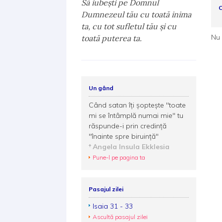
Să iubeşti pe Domnul
C
Dumnezeul tău cu toată inima
ta, cu tot sufletul tău şi cu
Nu 
toată puterea ta.
Un gând
Când satan îţi şopteşte "toate
mi se întâmplă numai mie" tu
răspunde-i prin credinţă
"înainte spre biruinţă"
Angela Insula Ekklesia
Pune-l pe pagina ta
Pasajul zilei
Isaia 31 - 33
Ascultă pasajul zilei