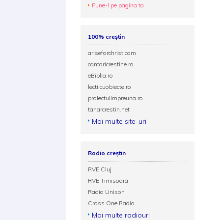
Pune-l pe pagina ta
100% creștin
ariseforchrist.com
cantaricrestine.ro
eBiblia.ro
lectiicuobiecte.ro
proiectulimpreuna.ro
tanarcrestin.net
Mai multe site-uri
Radio creștin
RVE Cluj
RVE Timisoara
Radio Unison
Cross One Radio
Mai multe radiouri