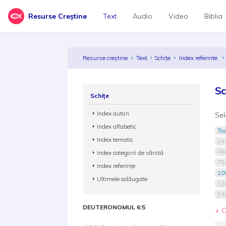
Resurse Creștine
Text
Audio
Video
Biblia
Resurse creștine
Text
Schițe
Index referinte
Sc
Schițe
Index autori
Sel
Index alfabetic
Toa
Index tematic
24
49
Index categorii de vârstă
75
Index referințe
100
Ultimele adăugate
12
14
DEUTERONOMUL 6:5
+ C