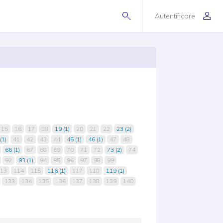
Autentificare
15
16
17
18
19 (1)
20
21
22
23 (2)
(1)
41
42
43
44
45 (1)
46 (1)
47
48
66 (1)
67
68
69
70
71
72
73 (2)
74
92
93 (1)
94
95
96
97
98
99
13
114
115
116 (1)
117
118
119 (1)
133
134
135
136
137
138
139
140