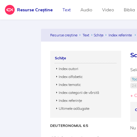
Resurse Creștine
Text
Audio
Video
Biblia
Resurse creștine
Text
Schițe
Index referinte
Sc
Schițe
Index autori
Sel
Index alfabetic
Toa
Index tematic
24
Index categorii de vârstă
+ C
Index referințe
Ultimele adăugate
C
DEUTERONOMUL 6:5
Nu 