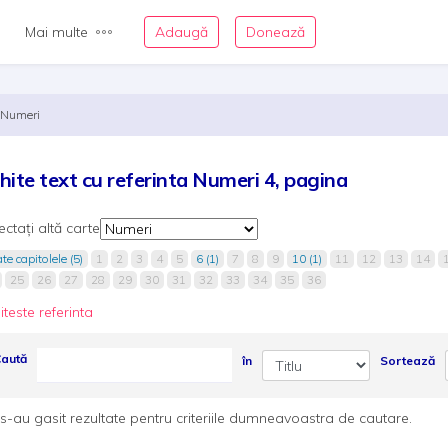
Mai multe
Adaugă
Donează
Numeri
hite text cu referinta Numeri 4, pagina
ectați altă carte
te capitolele (5)
1
2
3
4
5
6 (1)
7
8
9
10 (1)
11
12
13
14
25
26
27
28
29
30
31
32
33
34
35
36
iteste referinta
aută
în
Sortează
s-au gasit rezultate pentru criteriile dumneavoastra de cautare.