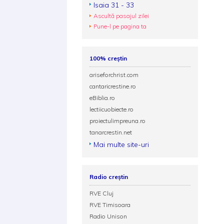
Isaia 31 - 33
Ascultă pasajul zilei
Pune-l pe pagina ta
100% creștin
ariseforchrist.com
cantaricrestine.ro
eBiblia.ro
lectiicuobiecte.ro
proiectulimpreuna.ro
tanarcrestin.net
Mai multe site-uri
Radio creștin
RVE Cluj
RVE Timisoara
Radio Unison