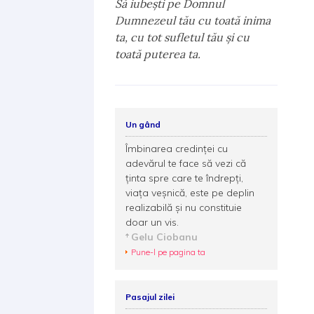
Să iubeşti pe Domnul
Dumnezeul tău cu toată inima
ta, cu tot sufletul tău şi cu
toată puterea ta.
Un gând
Îmbinarea credinței cu
adevărul te face să vezi că
ținta spre care te îndrepți,
viața veșnică, este pe deplin
realizabilă și nu constituie
doar un vis.
Gelu Ciobanu
Pune-l pe pagina ta
Pasajul zilei