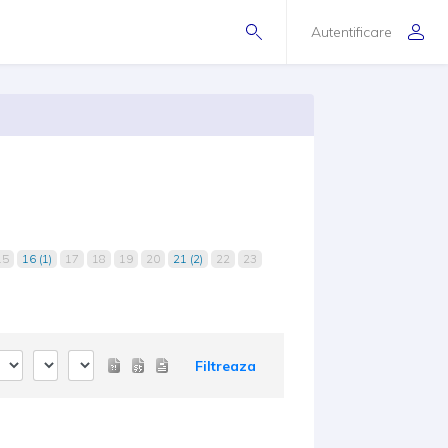
Autentificare
15
16 (1)
17
18
19
20
21 (2)
22
23
Filtreaza