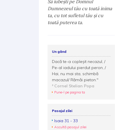
Să iubeşti pe Domnul
Dumnezeul tău cu toată inima
ta, cu tot sufletul tău şi cu
toată puterea ta.
Un gând
Dacă te-a copleşit necazul, /
Pe-al iadului pierdut peron, /
Hai, nu mai sta, schimbă
macazul/ Rămâi pieton."
Cornel Stelian Popa
Pune-l pe pagina ta
Pasajul zilei
Isaia 31 - 33
Ascultă pasajul zilei