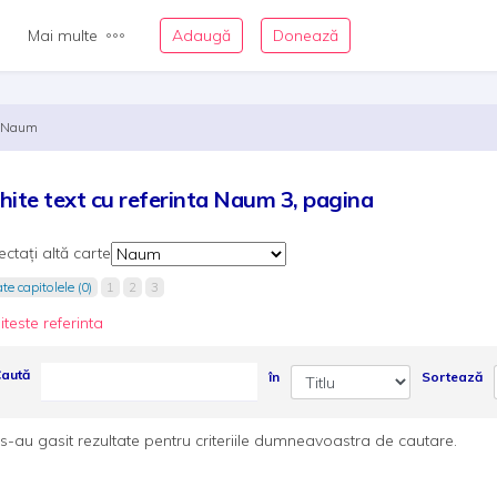
Mai multe
Adaugă
Donează
Naum
hite text cu referinta Naum 3, pagina
ectați altă carte
te capitolele (0)
1
2
3
iteste referinta
aută
în
Sortează
s-au gasit rezultate pentru criteriile dumneavoastra de cautare.