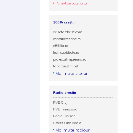
Pune-l pe pagina ta
100% creștin
ariseforchrist.com
cantaricrestine.ro
eBiblia.ro
lectiicuobiecte.ro
proiectulimpreuna.ro
tanarcrestin.net
Mai multe site-uri
Radio creștin
RVE Cluj
RVE Timisoara
Radio Unison
Cross One Radio
Mai multe radiouri