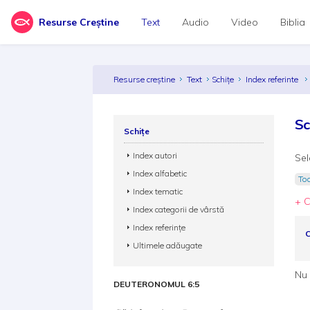
Resurse Creștine
Text
Audio
Video
Biblia
Resurse creștine
Text
Schițe
Index referinte
Sc
Schițe
Index autori
Sel
Index alfabetic
Toa
Index tematic
+ C
Index categorii de vârstă
Index referințe
C
Ultimele adăugate
Nu 
DEUTERONOMUL 6:5