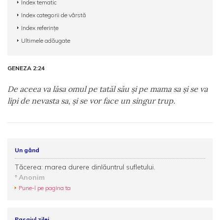
Index tematic
Index categorii de vârstă
Index referințe
Ultimele adăugate
GENEZA 2:24
De aceea va lăsa omul pe tatăl său şi pe mama sa şi se va
lipi de nevasta sa, şi se vor face un singur trup.
Un gând
Tăcerea: marea durere dinlăuntrul sufletului.
Anonim
Pune-l pe pagina ta
Pasajul zilei