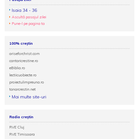
Isaia 34 - 36
Ascultă pasajul zilei
Pune-l pe pagina ta
100% creștin
ariseforchrist.com
cantaricrestine.ro
eBiblia.ro
lectiicuobiecte.ro
proiectulimpreuna.ro
tanarcrestin.net
Mai multe site-uri
Radio creștin
RVE Cluj
RVE Timisoara