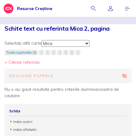
Resurse Creștine
Schite text cu referinta Mica 2, pagina
Selectați altă carte
Toate capitolele (0)
1
2
3
4
5
6
7
+ Citeste referinta
DESCHIDE FILTRELE
Nu s-au gasit rezultate pentru criteriile dumneavoastra de
cautare.
Schițe
Index autori
Index alfabetic