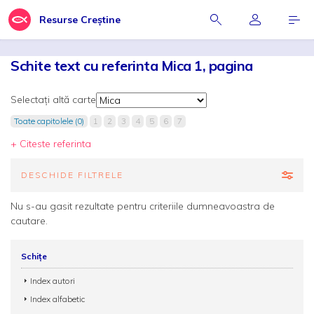
Resurse Creștine
Schite text cu referinta Mica 1, pagina
Selectați altă carte
Toate capitolele (0)
1
2
3
4
5
6
7
+ Citeste referinta
DESCHIDE FILTRELE
Nu s-au gasit rezultate pentru criteriile dumneavoastra de
cautare.
Schițe
Index autori
Index alfabetic