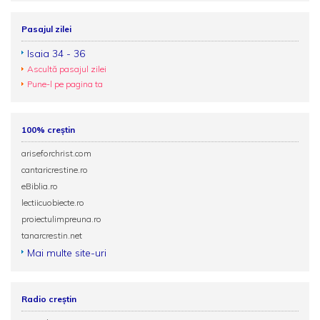
Pasajul zilei
Isaia 34 - 36
Ascultă pasajul zilei
Pune-l pe pagina ta
100% creștin
ariseforchrist.com
cantaricrestine.ro
eBiblia.ro
lectiicuobiecte.ro
proiectulimpreuna.ro
tanarcrestin.net
Mai multe site-uri
Radio creștin