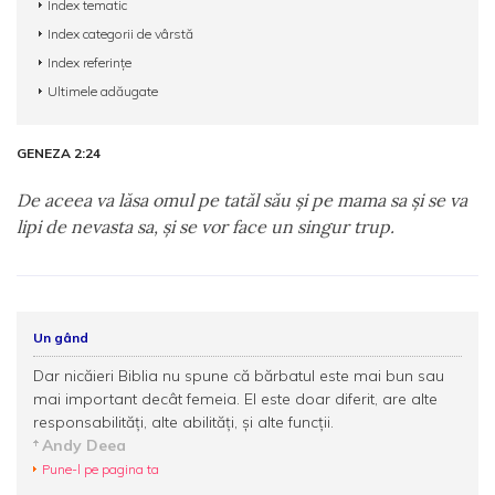
Index tematic
Index categorii de vârstă
Index referințe
Ultimele adăugate
GENEZA 2:24
De aceea va lăsa omul pe tatăl său şi pe mama sa şi se va
lipi de nevasta sa, şi se vor face un singur trup.
Un gând
Dar nicăieri Biblia nu spune că bărbatul este mai bun sau
mai important decât femeia. El este doar diferit, are alte
responsabilităţi, alte abilităţi, şi alte funcţii.
Andy Deea
Pune-l pe pagina ta