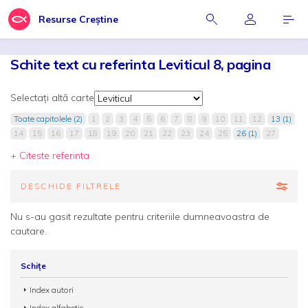
Resurse Creștine
Schite text cu referinta Leviticul 8, pagina
Selectați altă carte
Toate capitolele (2)
1
2
3
4
5
6
7
8
9
10
11
12
13 (1)
14
15
16
17
18
19
20
21
22
23
24
25
26 (1)
27
+ Citeste referinta
DESCHIDE FILTRELE
Nu s-au gasit rezultate pentru criteriile dumneavoastra de
cautare.
Schițe
Index autori
Index alfabetic