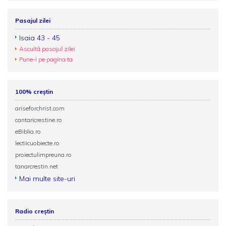
Pasajul zilei
Isaia 43 - 45
Ascultă pasajul zilei
Pune-l pe pagina ta
100% creștin
ariseforchrist.com
cantaricrestine.ro
eBiblia.ro
lectiicuobiecte.ro
proiectulimpreuna.ro
tanarcrestin.net
Mai multe site-uri
Radio creștin