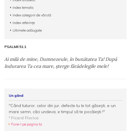
Index tematic
Index categorii de vârstă
Index referințe
Ultimele adăugate
PSALMII 51:1
Ai milă de mine, Dumnezeule, în bunătatea Ta! După
îndurarea Ta cea mare, şterge fărădelegile mele!
Un gând
"Când tuturor, celor din jur, defecte tu le tot găseşti, e-un
mare semn, căci undeva, e timpul să te pocăieşti !"
Ficard Florica
Pune-l pe pagina ta