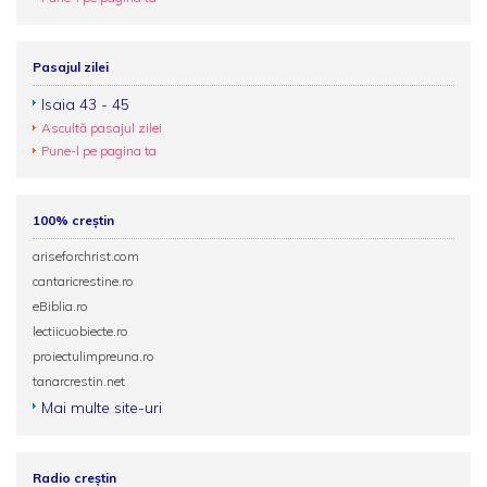
Pasajul zilei
Isaia 43 - 45
Ascultă pasajul zilei
Pune-l pe pagina ta
100% creștin
ariseforchrist.com
cantaricrestine.ro
eBiblia.ro
lectiicuobiecte.ro
proiectulimpreuna.ro
tanarcrestin.net
Mai multe site-uri
Radio creștin