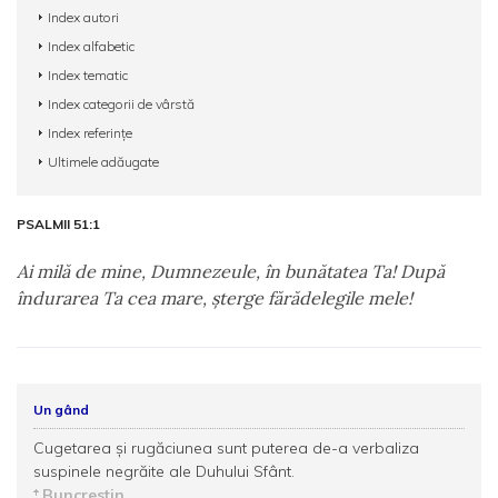
Index autori
Index alfabetic
Index tematic
Index categorii de vârstă
Index referințe
Ultimele adăugate
PSALMII 51:1
Ai milă de mine, Dumnezeule, în bunătatea Ta! După
îndurarea Ta cea mare, şterge fărădelegile mele!
Un gând
Cugetarea şi rugăciunea sunt puterea de-a verbaliza
suspinele negrăite ale Duhului Sfânt.
Buncrestin