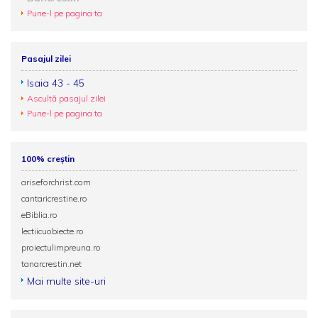
Pune-l pe pagina ta
Pasajul zilei
Isaia 43 - 45
Ascultă pasajul zilei
Pune-l pe pagina ta
100% creștin
ariseforchrist.com
cantaricrestine.ro
eBiblia.ro
lectiicuobiecte.ro
proiectulimpreuna.ro
tanarcrestin.net
Mai multe site-uri