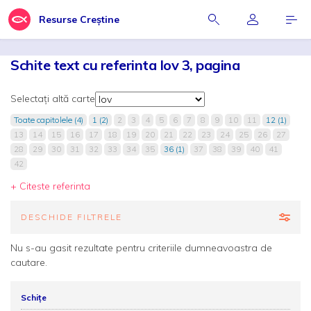
Resurse Creștine
Schite text cu referinta Iov 3, pagina
Selectați altă carte
Toate capitolele (4)
1 (2)
2
3
4
5
6
7
8
9
10
11
12 (1)
13
14
15
16
17
18
19
20
21
22
23
24
25
26
27
28
29
30
31
32
33
34
35
36 (1)
37
38
39
40
41
42
+ Citeste referinta
DESCHIDE FILTRELE
Nu s-au gasit rezultate pentru criteriile dumneavoastra de
cautare.
Schițe