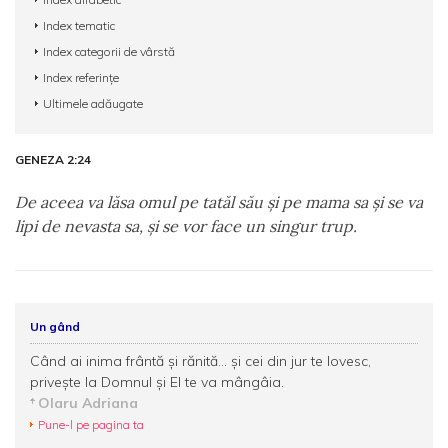
Index tematic
Index categorii de vârstă
Index referințe
Ultimele adăugate
GENEZA 2:24
De aceea va lăsa omul pe tatăl său şi pe mama sa şi se va
lipi de nevasta sa, şi se vor face un singur trup.
Un gând
Când ai inima frântă şi rănită... şi cei din jur te lovesc,
priveşte la Domnul şi El te va mângâia.
Olaru Adriana
Pune-l pe pagina ta