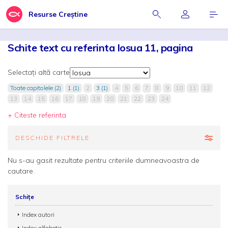
Resurse Creștine
Schite text cu referinta Iosua 11, pagina
Selectați altă carte
Toate capitolele (2)
1 (1)
2
3 (1)
4
5
6
7
8
9
10
11
12
13
14
15
16
17
18
19
20
21
22
23
24
+ Citeste referinta
DESCHIDE FILTRELE
Nu s-au gasit rezultate pentru criteriile dumneavoastra de
cautare.
Schițe
Index autori
Index alfabetic