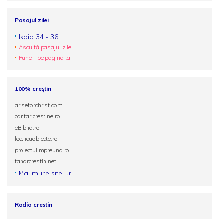
Pasajul zilei
Isaia 34 - 36
Ascultă pasajul zilei
Pune-l pe pagina ta
100% creștin
ariseforchrist.com
cantaricrestine.ro
eBiblia.ro
lectiicuobiecte.ro
proiectulimpreuna.ro
tanarcrestin.net
Mai multe site-uri
Radio creștin