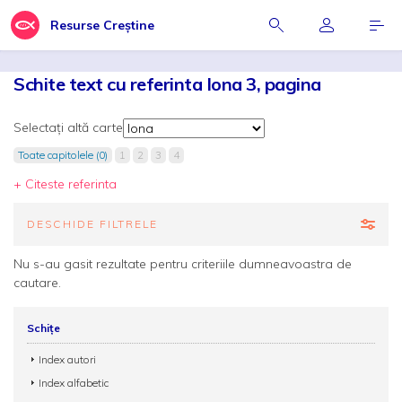
Resurse Creștine
Schite text cu referinta Iona 3, pagina
Selectați altă carte
Toate capitolele (0)
1
2
3
4
+ Citeste referinta
DESCHIDE FILTRELE
Nu s-au gasit rezultate pentru criteriile dumneavoastra de
cautare.
Schițe
Index autori
Index alfabetic