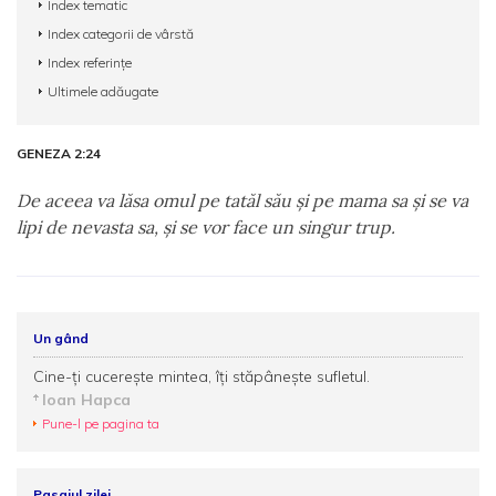
Index tematic
Index categorii de vârstă
Index referințe
Ultimele adăugate
GENEZA 2:24
De aceea va lăsa omul pe tatăl său şi pe mama sa şi se va
lipi de nevasta sa, şi se vor face un singur trup.
Un gând
Cine-ți cucerește mintea, îți stăpânește sufletul.
Ioan Hapca
Pune-l pe pagina ta
Pasajul zilei