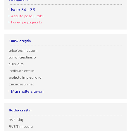
Isaia 34 - 36
Ascultă pasajul zilei
Pune-l pe pagina ta
100% creștin
ariseforchrist.com
cantaricrestine.ro
eBiblia.ro
lectiicuobiecte.ro
proiectulimpreuna.ro
tanarcrestin.net
Mai multe site-uri
Radio creștin
RVE Cluj
RVE Timisoara