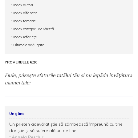
Index autori
Index alfabetic
Index tematic
Index categorii de vârstă
Index referințe
Ultimele adăugate
PROVERBELE 6:20
Fiule, păzeşte sfaturile tatălui tău şi nu lepăda învăţătura
mamei tale:
Un gând
Un prieten adevărat ştie să zâmbească împreună cu tine
dar ştie şi să sufere alături de tine
Angela Peschir