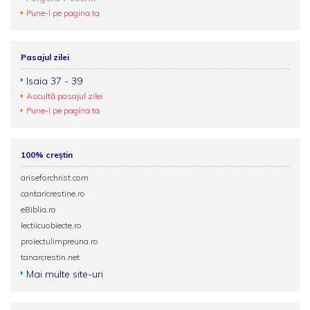
Pune-l pe pagina ta
Pasajul zilei
Isaia 37 - 39
Ascultă pasajul zilei
Pune-l pe pagina ta
100% creștin
ariseforchrist.com
cantaricrestine.ro
eBiblia.ro
lectiicuobiecte.ro
proiectulimpreuna.ro
tanarcrestin.net
Mai multe site-uri