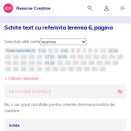
Resurse Creștine
Schite text cu referinta Ieremia 6, pagina
Selectați altă carte
Toate capitolele (7)
1 (1)
2
3
4 (1)
5
6
7
8
9
10
11 (1)
12
13
14
15
16
17 (1)
18 (1)
19
20
21
22
23
24
25
26
27
28
29
30
31 (2)
32
33
34
35
36
37
38
39
40
41
42
43
44
45
46
47
48
49
50
51
52
+ Citeste referinta
DESCHIDE FILTRELE
Nu s-au gasit rezultate pentru criteriile dumneavoastra de
cautare.
Schițe