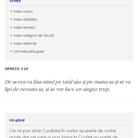
Schițe
Index autori
Index alfabetic
Index tematic
Index categorii de vârstă
Index referințe
Ultimele adăugate
GENEZA 2:24
De aceea va lăsa omul pe tatăl său şi pe mama sa şi se va
lipi de nevasta sa, şi se vor face un singur trup.
Un gând
Cei ce pun doar Cuvântul în vorbe au parte de vorbe
goale dar cei care-și pun inima în Cuvânt au parte de