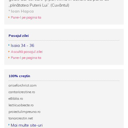
„plinătatea Puterii Lui”. (Cuvântul)
Ioan Hapca
Pune-l pe pagina ta
Pasajul zilei
Isaia 34 - 36
Ascultă pasajul zilei
Pune-l pe pagina ta
100% creștin
ariseforchrist.com
cantaricrestine.ro
eBiblia.ro
lectiicuobiecte.ro
proiectulimpreuna.ro
tanarcrestin.net
Mai multe site-uri