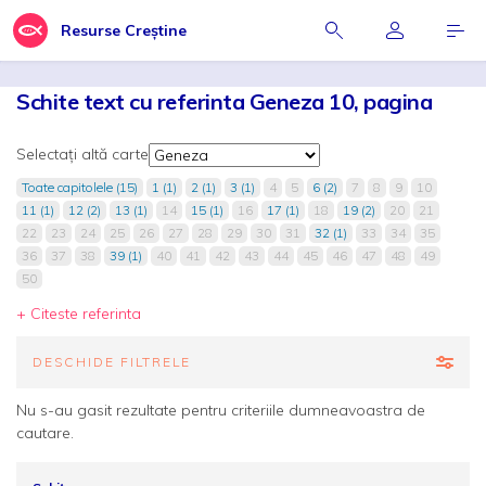
Resurse Creștine
Schite text cu referinta Geneza 10, pagina
Selectați altă carte
Toate capitolele (15)
1 (1)
2 (1)
3 (1)
4
5
6 (2)
7
8
9
10
11 (1)
12 (2)
13 (1)
14
15 (1)
16
17 (1)
18
19 (2)
20
21
22
23
24
25
26
27
28
29
30
31
32 (1)
33
34
35
36
37
38
39 (1)
40
41
42
43
44
45
46
47
48
49
50
+ Citeste referinta
DESCHIDE FILTRELE
Nu s-au gasit rezultate pentru criteriile dumneavoastra de
cautare.