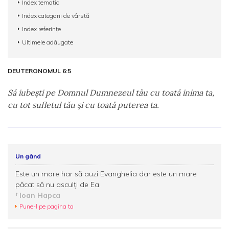
Index tematic
Index categorii de vârstă
Index referințe
Ultimele adăugate
DEUTERONOMUL 6:5
Să iubeşti pe Domnul Dumnezeul tău cu toată inima ta,
cu tot sufletul tău şi cu toată puterea ta.
Un gând
Este un mare har să auzi Evanghelia dar este un mare
păcat să nu asculți de Ea.
Ioan Hapca
Pune-l pe pagina ta