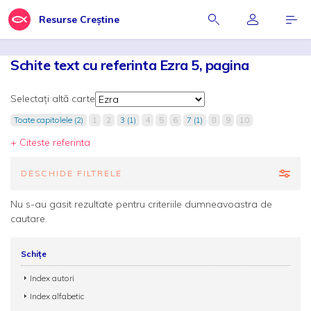
Resurse Creștine
Schite text cu referinta Ezra 5, pagina
Selectați altă carte
Toate capitolele (2)
1
2
3 (1)
4
5
6
7 (1)
8
9
10
+ Citeste referinta
DESCHIDE FILTRELE
Nu s-au gasit rezultate pentru criteriile dumneavoastra de
cautare.
Schițe
Index autori
Index alfabetic