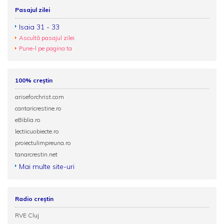
Pasajul zilei
Isaia 31 - 33
Ascultă pasajul zilei
Pune-l pe pagina ta
100% creștin
ariseforchrist.com
cantaricrestine.ro
eBiblia.ro
lectiicuobiecte.ro
proiectulimpreuna.ro
tanarcrestin.net
Mai multe site-uri
Radio creștin
RVE Cluj