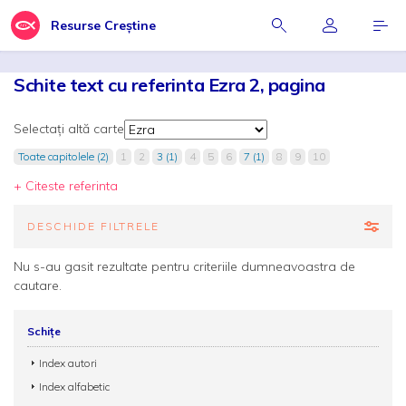
Resurse Creștine
Schite text cu referinta Ezra 2, pagina
Selectați altă carte
Toate capitolele (2)
1
2
3 (1)
4
5
6
7 (1)
8
9
10
+ Citeste referinta
DESCHIDE FILTRELE
Nu s-au gasit rezultate pentru criteriile dumneavoastra de
cautare.
Schițe
Index autori
Index alfabetic