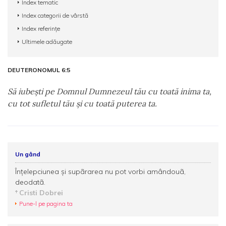
Index tematic
Index categorii de vârstă
Index referințe
Ultimele adăugate
DEUTERONOMUL 6:5
Să iubeşti pe Domnul Dumnezeul tău cu toată inima ta,
cu tot sufletul tău şi cu toată puterea ta.
Un gând
Înţelepciunea şi supãrarea nu pot vorbi amândouã,
deodatã.
Cristi Dobrei
Pune-l pe pagina ta