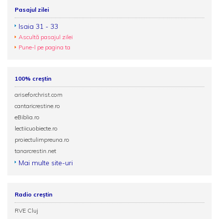
Pasajul zilei
Isaia 31 - 33
Ascultă pasajul zilei
Pune-l pe pagina ta
100% creștin
ariseforchrist.com
cantaricrestine.ro
eBiblia.ro
lectiicuobiecte.ro
proiectulimpreuna.ro
tanarcrestin.net
Mai multe site-uri
Radio creștin
RVE Cluj