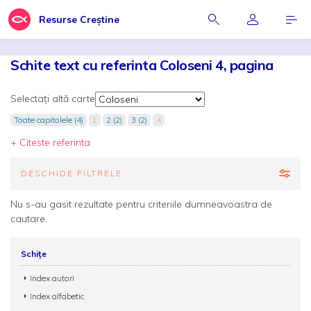
Resurse Creștine
Schite text cu referinta Coloseni 4, pagina
Selectați altă carte
Toate capitolele (4)
1
2 (2)
3 (2)
4
+ Citeste referinta
DESCHIDE FILTRELE
Nu s-au gasit rezultate pentru criteriile dumneavoastra de
cautare.
Schițe
Index autori
Index alfabetic