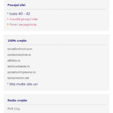
Pasajul zilei
Isaia 40 - 42
Ascultă pasajul zilei
Pune-l pe pagina ta
100% creștin
ariseforchrist.com
cantaricrestine.ro
eBiblia.ro
lectiicuobiecte.ro
proiectulimpreuna.ro
tanarcrestin.net
Mai multe site-uri
Radio creștin
RVE Cluj