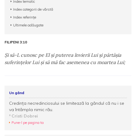
Index tematic
Index categorii de vârstă
Index referințe
Ultimele adăugate
FILIPENI 3:10
Şi să-L cunosc pe El şi puterea învierii Lui şi părtăşia
suferinţelor Lui şi să mă fac asemenea cu moartea Lui;
Un gând
Credinţa necredinciosului se limiteazã la gândul cã nu i se
va întâmpla nimic rãu.
Cristi Dobrei
Pune-l pe pagina ta