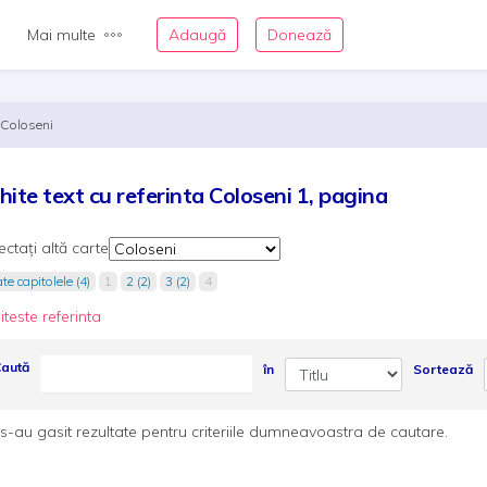
Mai multe
Adaugă
Donează
Coloseni
hite text cu referinta Coloseni 1, pagina
ectați altă carte
te capitolele (4)
1
2 (2)
3 (2)
4
iteste referinta
aută
în
Sortează
s-au gasit rezultate pentru criteriile dumneavoastra de cautare.