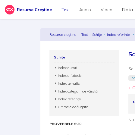
Resurse Creștine
Text
Audio
Video
Biblia
Resurse creștine
Text
Schițe
Index referinte
Sc
Schițe
Index autori
Sel
Index alfabetic
Toa
Index tematic
+ C
Index categorii de vârstă
Index referințe
C
Ultimele adăugate
Nu 
PROVERBELE 6:20