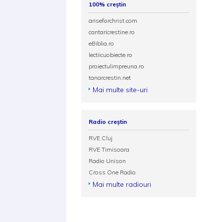
100% creștin
ariseforchrist.com
cantaricrestine.ro
eBiblia.ro
lectiicuobiecte.ro
proiectulimpreuna.ro
tanarcrestin.net
Mai multe site-uri
Radio creștin
RVE Cluj
RVE Timisoara
Radio Unison
Cross One Radio
Mai multe radiouri