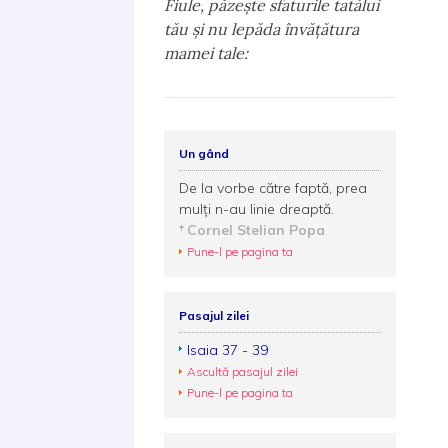
Fiule, păzeşte sfaturile tatălui
tău şi nu lepăda învăţătura
mamei tale:
Un gând
De la vorbe către faptă, prea
mulţi n-au linie dreaptă.
Cornel Stelian Popa
Pune-l pe pagina ta
Pasajul zilei
Isaia 37 - 39
Ascultă pasajul zilei
Pune-l pe pagina ta