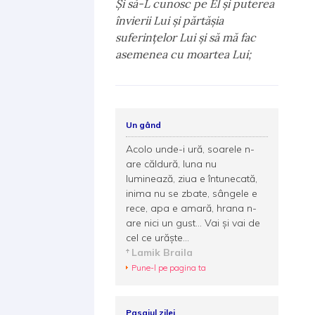
Şi să-L cunosc pe El şi puterea
învierii Lui şi părtăşia
suferinţelor Lui şi să mă fac
asemenea cu moartea Lui;
Un gând
Acolo unde-i ură, soarele n-
are căldură, luna nu
luminează, ziua e întunecată,
inima nu se zbate, sângele e
rece, apa e amară, hrana n-
are nici un gust... Vai şi vai de
cel ce urăşte...
Lamik Braila
Pune-l pe pagina ta
Pasajul zilei