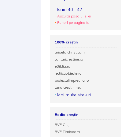
Isaia 40 - 42
Ascultă pasajul zilei
Pune-l pe pagina ta
100% creștin
ariseforchrist.com
cantaricrestine.ro
eBiblia.ro
lectiicuobiecte.ro
proiectulimpreuna.ro
tanarcrestin.net
Mai multe site-uri
Radio creștin
RVE Cluj
RVE Timisoara