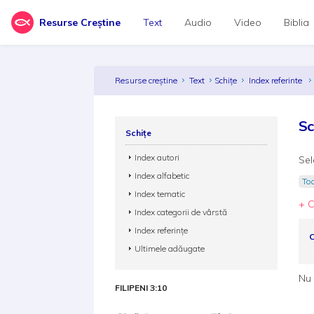
Resurse Creștine
Text
Audio
Video
Biblia
Resurse creștine
Text
Schițe
Index referinte
Sc
Schițe
Index autori
Sel
Index alfabetic
Toa
Index tematic
+ C
Index categorii de vârstă
Index referințe
C
Ultimele adăugate
Nu 
FILIPENI 3:10