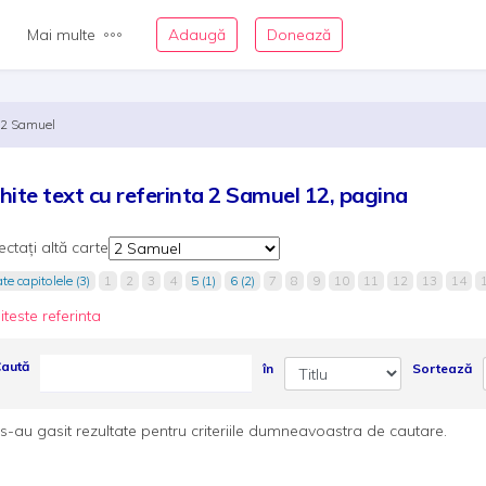
Mai multe
Adaugă
Donează
2 Samuel
hite text cu referinta 2 Samuel 12, pagina
ectați altă carte
te capitolele (3)
1
2
3
4
5 (1)
6 (2)
7
8
9
10
11
12
13
14
iteste referinta
aută
în
Sortează
s-au gasit rezultate pentru criteriile dumneavoastra de cautare.