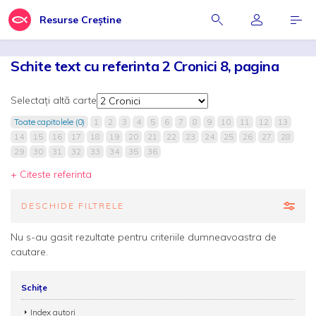
Resurse Creștine
Schite text cu referinta 2 Cronici 8, pagina
Selectați altă carte
Toate capitolele (0)
1
2
3
4
5
6
7
8
9
10
11
12
13
14
15
16
17
18
19
20
21
22
23
24
25
26
27
28
29
30
31
32
33
34
35
36
+ Citeste referinta
DESCHIDE FILTRELE
Nu s-au gasit rezultate pentru criteriile dumneavoastra de
cautare.
Schițe
Index autori