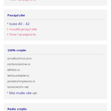
Pasajul zilei
Isaia 40 - 42
Ascultă pasajul zilei
Pune-l pe pagina ta
100% creștin
ariseforchrist.com
cantaricrestine.ro
eBiblia.ro
lectiicuobiecte.ro
proiectulimpreuna.ro
tanarcrestin.net
Mai multe site-uri
Radio creștin