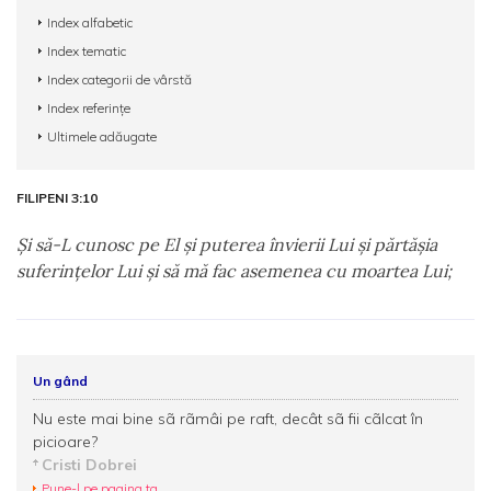
Index alfabetic
Index tematic
Index categorii de vârstă
Index referințe
Ultimele adăugate
FILIPENI 3:10
Şi să-L cunosc pe El şi puterea învierii Lui şi părtăşia
suferinţelor Lui şi să mă fac asemenea cu moartea Lui;
Un gând
Nu este mai bine sã rãmâi pe raft, decât sã fii cãlcat în
picioare?
Cristi Dobrei
Pune-l pe pagina ta