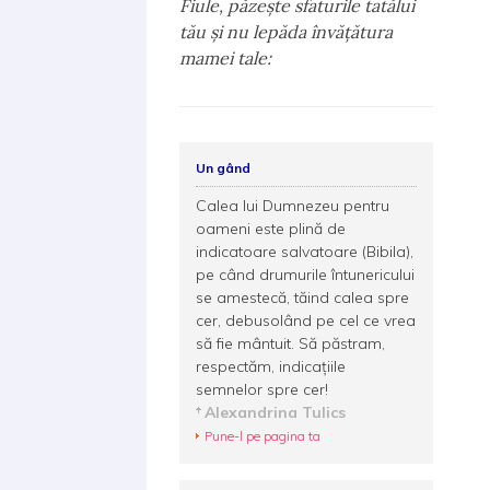
Fiule, păzeşte sfaturile tatălui
tău şi nu lepăda învăţătura
mamei tale:
Un gând
Calea lui Dumnezeu pentru
oameni este plină de
indicatoare salvatoare (Bibila),
pe când drumurile întunericului
se amestecă, tăind calea spre
cer, debusolând pe cel ce vrea
să fie mântuit. Să păstram,
respectăm, indicaţiile
semnelor spre cer!
Alexandrina Tulics
Pune-l pe pagina ta