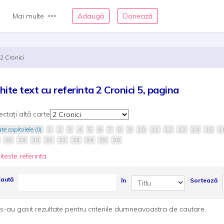
Mai multe
Adaugă
Donează
2 Cronici
hite text cu referinta 2 Cronici 5, pagina
ectați altă carte
te capitolele (0)
1
2
3
4
5
6
7
8
9
10
11
12
13
14
15
1
28
29
30
31
32
33
34
35
36
iteste referinta
aută
în
Sortează
s-au gasit rezultate pentru criteriile dumneavoastra de cautare.