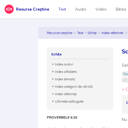
Resurse Creștine
Text
Audio
Video
Biblia
Resurse creștine
Text
Schițe
Index referinte
Sc
Schițe
Index autori
Sel
Index alfabetic
Toa
Index tematic
27
Index categorii de vârstă
+ C
Index referințe
Ultimele adăugate
C
PROVERBELE 6:20
Nu 