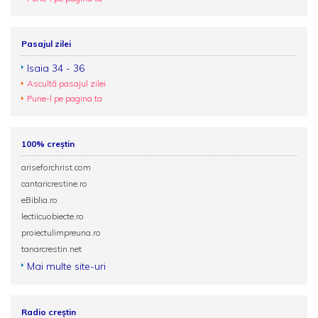
Pasajul zilei
Isaia 34 - 36
Ascultă pasajul zilei
Pune-l pe pagina ta
100% creștin
ariseforchrist.com
cantaricrestine.ro
eBiblia.ro
lectiicuobiecte.ro
proiectulimpreuna.ro
tanarcrestin.net
Mai multe site-uri
Radio creștin