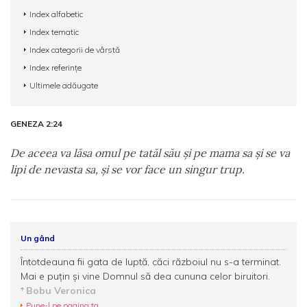
Index alfabetic
Index tematic
Index categorii de vârstă
Index referințe
Ultimele adăugate
GENEZA 2:24
De aceea va lăsa omul pe tatăl său şi pe mama sa şi se va
lipi de nevasta sa, şi se vor face un singur trup.
Un gând
Întotdeauna fii gata de luptă, căci războiul nu s-a terminat.
Mai e puţin şi vine Domnul să dea cununa celor biruitori.
Bobu Veronica
Pune-l pe pagina ta