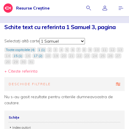
Resurse Creștine
Schite text cu referinta 1 Samuel 3, pagina
Selectați altă carte
Toate capitolele (4)
1 (1)
2
3
4
5
6
7
8
9
10
11
12
13
14
15 (1)
16
17 (2)
18
19
20
21
22
23
24
25
26
27
28
29
30
31
+ Citeste referinta
DESCHIDE FILTRELE
Nu s-au gasit rezultate pentru criteriile dumneavoastra de
cautare.
Schițe
Index autori