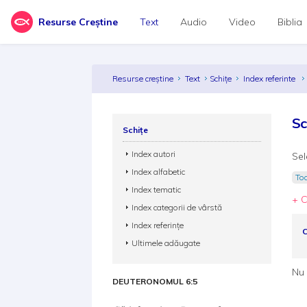
Resurse Creștine
Text
Audio
Video
Biblia
Resurse creștine
Text
Schițe
Index referinte
Sc
Schițe
Index autori
Sel
Index alfabetic
Toa
Index tematic
+ C
Index categorii de vârstă
Index referințe
C
Ultimele adăugate
Nu 
DEUTERONOMUL 6:5