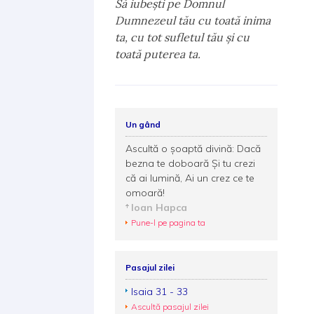
Să iubeşti pe Domnul
Dumnezeul tău cu toată inima
ta, cu tot sufletul tău şi cu
toată puterea ta.
Un gând
Ascultă o șoaptă divină: Dacă
bezna te doboară Și tu crezi
că ai lumină, Ai un crez ce te
omoară!
Ioan Hapca
Pune-l pe pagina ta
Pasajul zilei
Isaia 31 - 33
Ascultă pasajul zilei