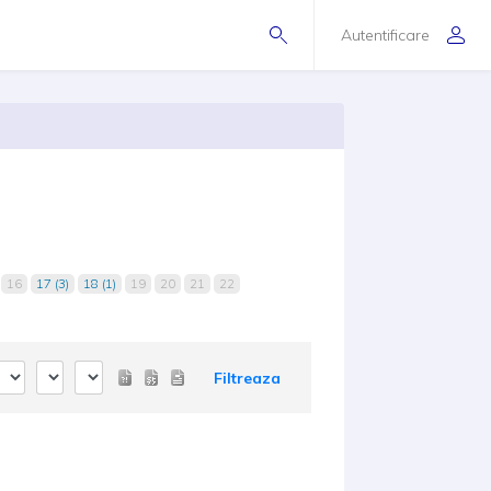
Autentificare
16
17 (3)
18 (1)
19
20
21
22
Filtreaza