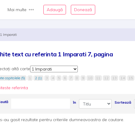
Mai multe
Adaugă
Donează
1 Imparati
hite text cu referinta 1 Imparati 7, pagina
ectați altă carte
te capitolele (5)
1
2 (1)
3
4
5
6
7
8
9
10
11
12
13
14
15
iteste referinta
aută
în
Sortează
s-au gasit rezultate pentru criteriile dumneavoastra de cautare.