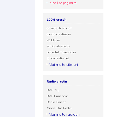
Pune-l pe pagina ta
100% creștin
ariseforchrist.com
cantaricrestine.ro
eBiblia.ro
lectiicuobiecte.ro
proiectulimpreuna.ro
tanarcrestin.net
Mai multe site-uri
Radio creștin
RVE Cluj
RVE Timisoara
Radio Unison
Cross One Radio
Mai multe radiouri