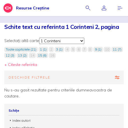
Resurse Creștine
Schite text cu referinta 1 Corinteni 2, pagina
Selectați altă carte
Toate capitolele (21)
1 (1)
2
3 (1)
4
5
6
7
8
9 (1)
10
11 (7)
12 (3)
13 (2)
14
15 (6)
16
+ Citeste referinta
DESCHIDE FILTRELE
Nu s-au gasit rezultate pentru criteriile dumneavoastra de
cautare.
Schițe
Index autori
Index alfabetic