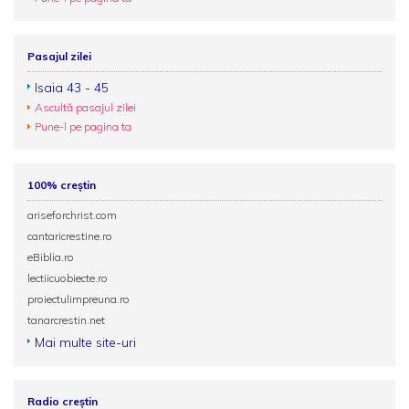
Pasajul zilei
Isaia 43 - 45
Ascultă pasajul zilei
Pune-l pe pagina ta
100% creștin
ariseforchrist.com
cantaricrestine.ro
eBiblia.ro
lectiicuobiecte.ro
proiectulimpreuna.ro
tanarcrestin.net
Mai multe site-uri
Radio creștin