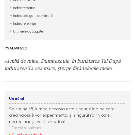
Index tematic
Index categorii de vârstă
Index referințe
Ultimele adăugate
PSALMII 51:1
Ai milă de mine, Dumnezeule, în bunătatea Ta! După
îndurarea Ta cea mare, şterge fărădelegile mele!
Un gând
Se spune că, lumea aceasta este singurul iad pe care
credincioșii îl vor experimenta, și singurul rai în care
necredincioșii vor fi vreodată.
Dacian Nemeș
Pune-l pe pagina ta