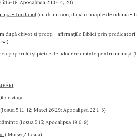
5:16-18; Apocalipsa 2:13-14, 20)
a apă – Iordanul
(un drum nou, după o noapte de odihnă - I
 după chivot şi preoţi - afirmaţiile Bibliei prin predicatori
psa)
ea poporului şi pietre de aducere aminte pentru urmaşi
(
IMBĂRI
ii de viaţă
Iosua 5:11-12; Matei 26:29; Apocalipsa 22:1-3)
ăminte (Iosua 5:15; Apocalipsa 19:6-9)
ni
( Moise / Iosua)