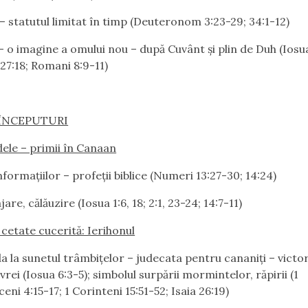
 statutul limitat în timp (Deuteronom 3:23-29; 34:1-12)
 o imagine a omului nou – după Cuvânt şi plin de Duh (Iosua 
27:18; Romani 8:9-11)
I ÎNCEPUTURI
dele – primii în Canaan
nformaţiilor – profeţii biblice (Numeri 13:27-30; 14:24)
are, călăuzire (Iosua 1:6, 18; 2:1, 23-24; 14:7-11)
 cetate cucerită: Ierihonul
 la sunetul trâmbiţelor – judecata pentru cananiţi – victor
rei (Iosua 6:3-5); simbolul surpării mormintelor, răpirii (1
eni 4:15-17; 1 Corinteni 15:51-52; Isaia 26:19)