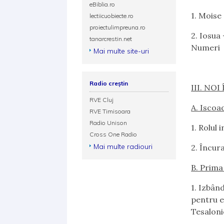
eBiblia.ro
1.
Moise –
lectiicuobiecte.ro
proiectulimpreuna.ro
2.
Iosua –
tanarcrestin.net
Numeri
Mai multe site-uri
Radio creștin
III. NO
RVE Cluj
A. Iscoa
RVE Timisoara
Radio Unison
1.
Rolul i
Cross One Radio
Mai multe radiouri
2.
Încuraj
B. Prima
1.
Izbânda
pentru ev
Tesalonic