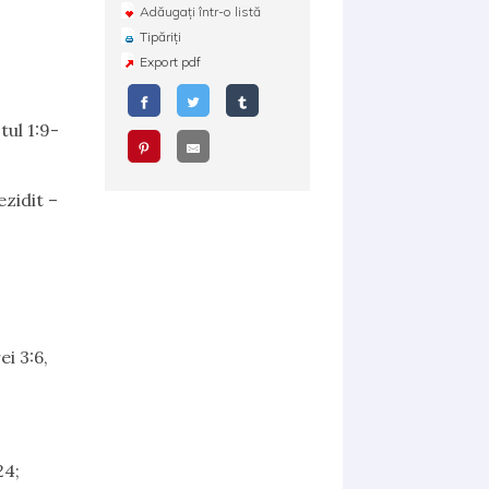
Adăugați într-o listă
Tipăriți
Export pdf
tul 1:9-
ezidit –
i 3:6,
24;