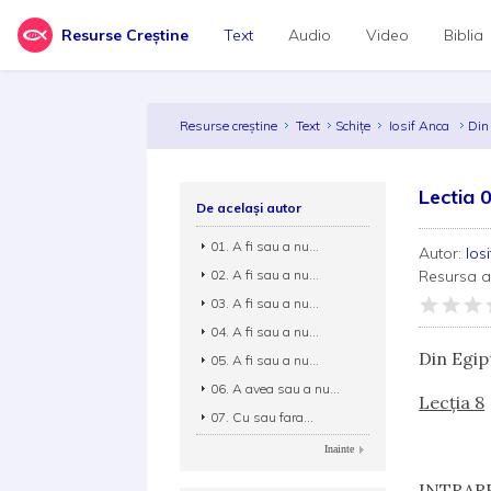
Resurse Creștine
Text
Audio
Video
Biblia
Resurse creștine
Text
Schițe
Iosif Anca
Din
Lectia 
De același autor
01. A fi sau a nu...
Autor:
Ios
02. A fi sau a nu...
Resursa 
03. A fi sau a nu...
04. A fi sau a nu...
Din Egip
05. A fi sau a nu...
06. A avea sau a nu...
Lecţia 8
07. Cu sau fara...
Inainte
INTRAR