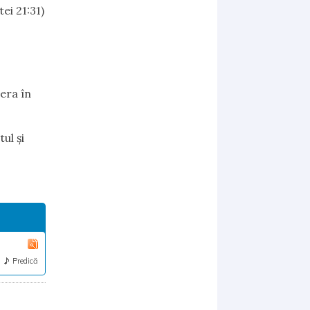
ei 21:31)
 era în
ul şi
Predică