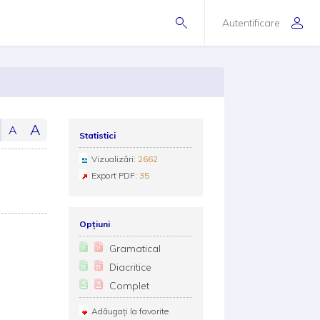
Autentificare
A
A
Statistici
Vizualizări:
2662
Export PDF:
35
Opțiuni
Gramatical
Diacritice
Complet
Adăugați la favorite