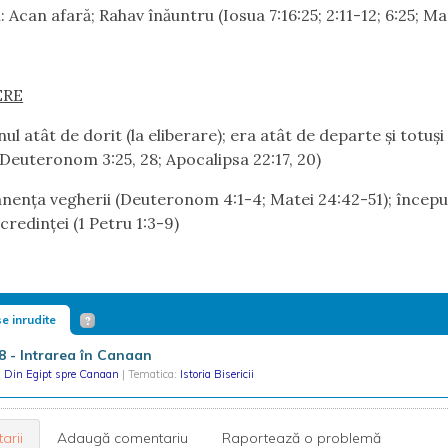
 Acan afară; Rahav înăuntru (Iosua 7:16:25; 2:11-12; 6:25; Mat
ERE
l atât de dorit (la eliberare); era atât de departe şi totuşi
 (Deuteronom 3:25, 28; Apocalipsa 22:17, 20)
enţa vegherii (Deuteronom 4:1-4; Matei 24:42-51); început
 credinţei (1 Petru 1:3-9)
e inrudite
08 - Intrarea în Canaan
|
Din Egipt spre Canaan
| Tematica:
Istoria Bisericii
arii
Adaugă comentariu
Raportează o problemă