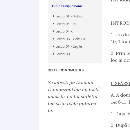
Din același album
Lectia 01 - Robia
INTROD
Lectia 03 - In...
Lectia 04 -...
1.
Un drum
Lectia 06 - Cele 10...
10; 1 Ioa
Lectia 07 - Legile...
2.
Prin Io
Lectia 09 -...
loc al de
DEUTERONOMUL 6:5
Să iubeşti pe Domnul
I. SFÂR
Dumnezeul tău cu toată
A
.
A dou
inima ta, cu tot sufletul
14; 6:11-
tău şi cu toată puterea
ta.
1.
După is
2.
După re