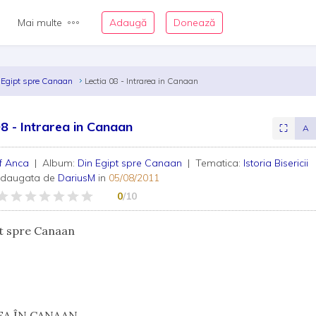
Mai multe
Adaugă
Donează
 Egipt spre Canaan
Lectia 08 - Intrarea in Canaan
08 - Intrarea in Canaan
⛶
A
if Anca
| Album:
Din Egipt spre Canaan
| Tematica:
Istoria Bisericii
adaugata de
DariusM
in
05/08/2011
0
/10
t spre Canaan
EA ÎN CANAAN