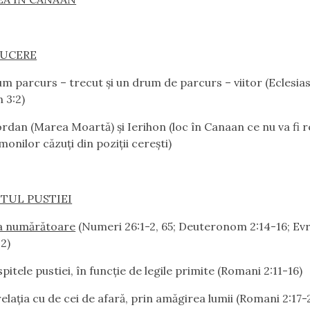
UCERE
 parcurs – trecut şi un drum de parcurs – viitor (Eclesias
n 3:2)
rdan (Marea Moartă) şi Ierihon (loc în Canaan ce nu va fi r
monilor căzuţi din poziţii cereşti)
ŞITUL PUSTIEI
a numărătoare
(Numeri 26:1-2, 65; Deuteronom 2:14-16; Evre
12)
pitele pustiei, în funcţie de legile primite (Romani 2:11-16)
laţia cu de cei de afară, prin amăgirea lumii (Romani 2:17-