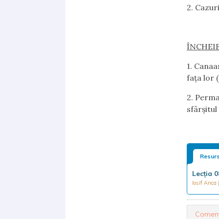
2.
Cazuri:
ÎNCHEI
1.
Canaanu
faţa lor
2.
Perman
sfârşitul
Resurs
Lecţia 
Iosif Anca
Coment