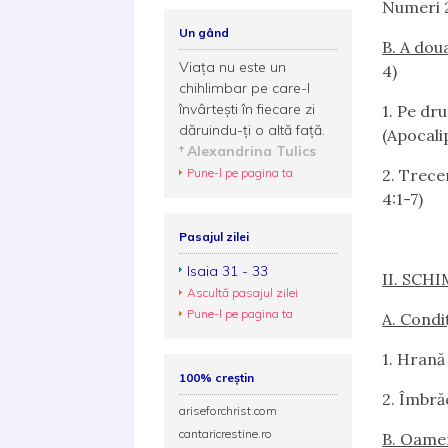
Numeri 2
Un gând
B. A dou
Viața nu este un
4)
chihlimbar pe care-l
învârtești în fiecare zi
1.
Pe drum
dăruindu-ți o altă față.
(Apocali
Alexandrina Tulics
Pune-l pe pagina ta
2.
Trecer
4:1-7)
Pasajul zilei
Isaia 31 - 33
II. SCH
Ascultă pasajul zilei
Pune-l pe pagina ta
A. Condiţ
1.
Hrană (
100% creștin
2.
Îmbrăc
ariseforchrist.com
cantaricrestine.ro
B. Oame